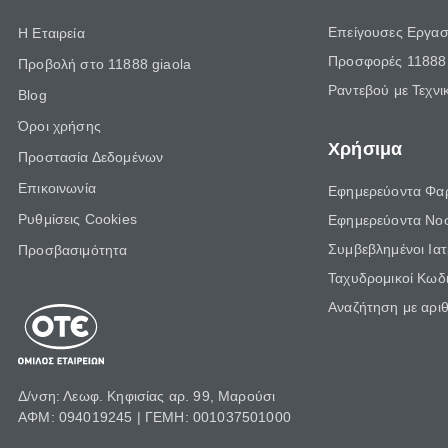
Επείγουσες Εργασ
Η Εταιρεία
Προσφορές 11888 
Προβολή στο 11888 giaola
Ραντεβού με Τεχνι
Blog
Όροι χρήσης
Χρήσιμα
Προστασία Δεδομένων
Επικοινωνία
Εφημερεύοντα Φα
Ρυθμίσεις Cookies
Εφημερεύοντα Νο
Συμβεβλημένοι Ια
Προσβασιμότητα
Ταχυδρομικοί Κωδι
Αναζήτηση με αρι
Δ/νση: Λεωφ. Κηφισίας αρ. 99, Μαρούσι
ΑΦΜ: 094019245 | ΓΕΜΗ: 001037501000