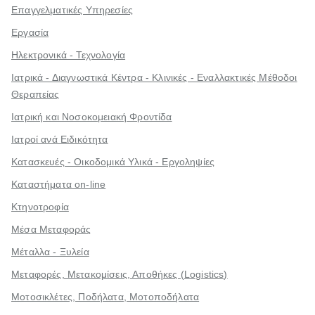
Επαγγελματικές Υπηρεσίες
Εργασία
Ηλεκτρονικά - Τεχνολογία
Ιατρικά - Διαγνωστικά Κέντρα - Κλινικές - Εναλλακτικές Μέθοδοι
Θεραπείας
Ιατρική και Νοσοκομειακή Φροντίδα
Ιατροί ανά Ειδικότητα
Κατασκευές - Οικοδομικά Υλικά - Εργοληψίες
Καταστήματα on-line
Κτηνοτροφία
Μέσα Μεταφοράς
Μέταλλα - Ξυλεία
Μεταφορές, Μετακομίσεις, Αποθήκες (Logistics)
Μοτοσικλέτες, Ποδήλατα, Μοτοποδήλατα