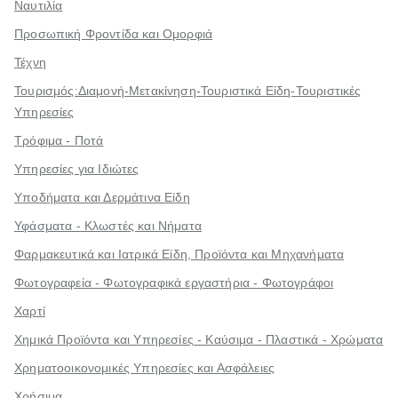
Ναυτιλία
Προσωπική Φροντίδα και Ομορφιά
Τέχνη
Τουρισμός:Διαμονή-Μετακίνηση-Τουριστικά Είδη-Τουριστικές
Υπηρεσίες
Τρόφιμα - Ποτά
Υπηρεσίες για Ιδιώτες
Υποδήματα και Δερμάτινα Είδη
Υφάσματα - Κλωστές και Νήματα
Φαρμακευτικά και Ιατρικά Είδη, Προϊόντα και Μηχανήματα
Φωτογραφεία - Φωτογραφικά εργαστήρια - Φωτογράφοι
Χαρτί
Χημικά Προϊόντα και Υπηρεσίες - Καύσιμα - Πλαστικά - Χρώματα
Χρηματοοικονομικές Υπηρεσίες και Ασφάλειες
Χρήσιμα