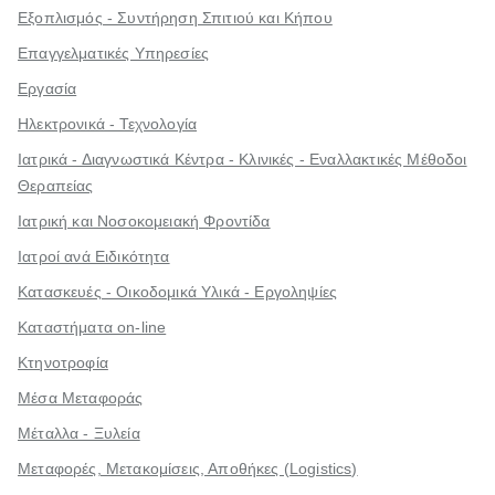
Εξοπλισμός - Συντήρηση Σπιτιού και Κήπου
Επαγγελματικές Υπηρεσίες
Εργασία
Ηλεκτρονικά - Τεχνολογία
Ιατρικά - Διαγνωστικά Κέντρα - Κλινικές - Εναλλακτικές Μέθοδοι
Θεραπείας
Ιατρική και Νοσοκομειακή Φροντίδα
Ιατροί ανά Ειδικότητα
Κατασκευές - Οικοδομικά Υλικά - Εργοληψίες
Καταστήματα on-line
Κτηνοτροφία
Μέσα Μεταφοράς
Μέταλλα - Ξυλεία
Μεταφορές, Μετακομίσεις, Αποθήκες (Logistics)