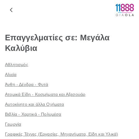
Επαγγελματίες σε: Μεγάλα
Καλύβια
Αθλητισμός
Αλιεία
Άνθη - Δένδρα - Φυτά
Ατομικά Είδη - Κοσμήματα και Αξεσουάρ
Αυτοκίνητο και άλλα Οχήματα
Βιβλία - Χαρτικά - Πολυμέσα
Γεωργία
Γραφικές Τέχνες (Εργασίες, Μηχανήματα, Είδη και Υλικά)