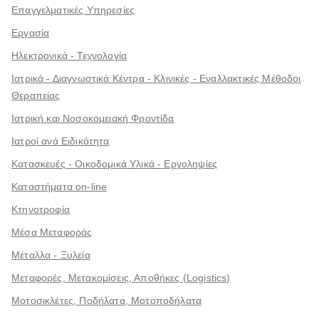
Επαγγελματικές Υπηρεσίες
Εργασία
Ηλεκτρονικά - Τεχνολογία
Ιατρικά - Διαγνωστικά Κέντρα - Κλινικές - Εναλλακτικές Μέθοδοι
Θεραπείας
Ιατρική και Νοσοκομειακή Φροντίδα
Ιατροί ανά Ειδικότητα
Κατασκευές - Οικοδομικά Υλικά - Εργοληψίες
Καταστήματα on-line
Κτηνοτροφία
Μέσα Μεταφοράς
Μέταλλα - Ξυλεία
Μεταφορές, Μετακομίσεις, Αποθήκες (Logistics)
Μοτοσικλέτες, Ποδήλατα, Μοτοποδήλατα