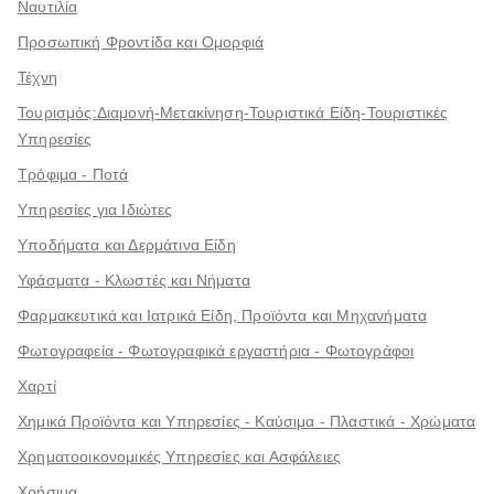
Ναυτιλία
Προσωπική Φροντίδα και Ομορφιά
Τέχνη
Τουρισμός:Διαμονή-Μετακίνηση-Τουριστικά Είδη-Τουριστικές
Υπηρεσίες
Τρόφιμα - Ποτά
Υπηρεσίες για Ιδιώτες
Υποδήματα και Δερμάτινα Είδη
Υφάσματα - Κλωστές και Νήματα
Φαρμακευτικά και Ιατρικά Είδη, Προϊόντα και Μηχανήματα
Φωτογραφεία - Φωτογραφικά εργαστήρια - Φωτογράφοι
Χαρτί
Χημικά Προϊόντα και Υπηρεσίες - Καύσιμα - Πλαστικά - Χρώματα
Χρηματοοικονομικές Υπηρεσίες και Ασφάλειες
Χρήσιμα