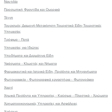
Ναυτιλία
Προσωπική Φροντίδα και Ομορφιά
Τέχνη
Τουρισμός:Διαμονή-Μετακίνηση-Τουριστικά Είδη-Τουριστικές
Υπηρεσίες
Τρόφιμα - Ποτά
Υπηρεσίες για Ιδιώτες
Υποδήματα και Δερμάτινα Είδη
Υφάσματα - Κλωστές και Νήματα
Φαρμακευτικά και Ιατρικά Είδη, Προϊόντα και Μηχανήματα
Φωτογραφεία - Φωτογραφικά εργαστήρια - Φωτογράφοι
Χαρτί
Χημικά Προϊόντα και Υπηρεσίες - Καύσιμα - Πλαστικά - Χρώματα
Χρηματοοικονομικές Υπηρεσίες και Ασφάλειες
Χρήσιμα