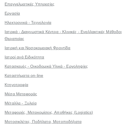
Επαγγελματικές Υπηρεσίες
Εργασία
Ηλεκτρονικά - Τεχνολογία
Ιατρικά - Διαγνωστικά Κέντρα - Κλινικές - Εναλλακτικές Μέθοδοι
Θεραπείας
Ιατρική και Νοσοκομειακή Φροντίδα
Ιατροί ανά Ειδικότητα
Κατασκευές - Οικοδομικά Υλικά - Εργοληψίες
Καταστήματα on-line
Κτηνοτροφία
Μέσα Μεταφοράς
Μέταλλα - Ξυλεία
Μεταφορές, Μετακομίσεις, Αποθήκες (Logistics)
Μοτοσικλέτες, Ποδήλατα, Μοτοποδήλατα