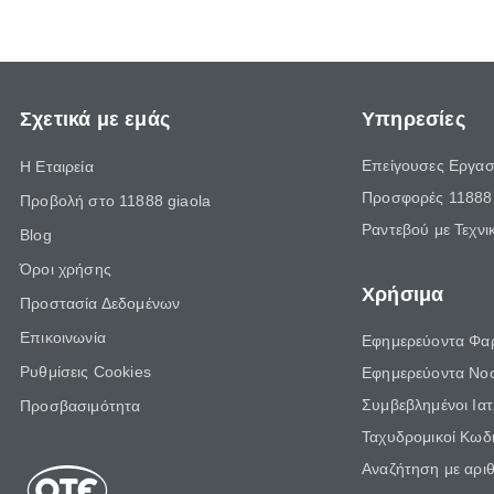
Σχετικά με εμάς
Υπηρεσίες
Επείγουσες Εργασ
Η Εταιρεία
Προσφορές 11888 
Προβολή στο 11888 giaola
Ραντεβού με Τεχνι
Blog
Όροι χρήσης
Χρήσιμα
Προστασία Δεδομένων
Επικοινωνία
Εφημερεύοντα Φα
Ρυθμίσεις Cookies
Εφημερεύοντα Νο
Συμβεβλημένοι Ια
Προσβασιμότητα
Ταχυδρομικοί Κωδι
Αναζήτηση με αρι