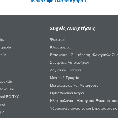
Ανακάλυψε Όλα τα Άρθρα
Συχνές Αναζητήσεις
ίες
Ψυκτικοί
giaola
Κλιματισμός
κούς
Επισκευές - Συντήρηση Ηλεκτρικών Συ
Συνεργεία Αυτοκινήτων
Λογιστικά Γραφεία
Μεσιτικά Γραφεία
ρμακεία
Μετακομίσεις και Μεταφορές
σοκομεία
Ορθοπαιδικοί Ιατροί
τροί ΕΟΠΥΥ
Ηλεκτρολόγοι - Ηλεκτρικές Εγκαταστάσε
κοί
Υδραυλικές εργασίες και Εγκαταστάσεις
θμό