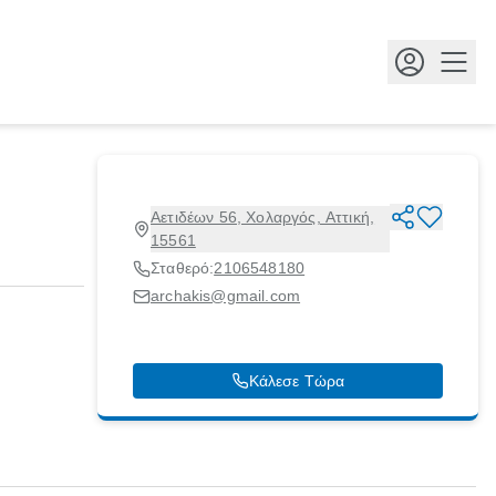
Κουμ
Αετιδέων 56, Χολαργός, Αττική,
15561
Σταθερό:
2106548180
archakis@gmail.com
Κάλεσε Τώρα