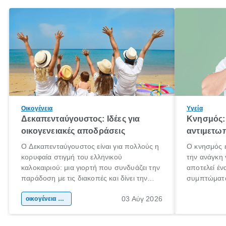
Οικογένεια
Υγεία
Δεκαπενταύγουστος: Ιδέες για
Κνησμός: 
οικογενειακές αποδράσεις
αντιμετωπ
Ο Δεκαπενταύγουστος είναι για πολλούς η
Ο κνησμός ε
κορυφαία στιγμή του ελληνικού
την ανάγκη 
καλοκαιριού: μια γιορτή που συνδυάζει την
αποτελεί έν
παράδοση με τις διακοπές και δίνει την
συμπτώματα
αφορμή για ταξίδια σε κάθε γωνιά της
άνθρωποι κά
03 Αύγ 2026
χώρας. Είτε πρόκειται για λίγες μέρες
οικογένεια & παιδί
πληροφορίες
ξεγνοιασιάς είτε για μια σύντομη εξόρμηση.
καθώς μπορε
επιμένει γι