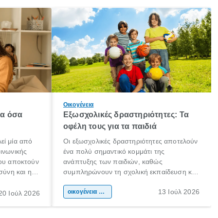
Οικογένεια
λα όσα
Εξωσχολικές δραστηριότητες: Τα
οφέλη τους για τα παιδιά
εί μία από
Οι εξωσχολικές δραστηριότητες αποτελούν
οινωνικής
ένα πολύ σημαντικό κομμάτι της
που αποκτούν
ανάπτυξης των παιδιών, καθώς
σύνη και η
συμπληρώνουν τη σχολική εκπαίδευση και
ιδιαίτερα
συμβάλλουν ουσιαστικά στη διαμόρφωση
13 Ιούλ 2026
κάθε
της προσωπικότητας, της κοινωνικότητας
οικογένεια & παιδί
20 Ιούλ 2026
ται από
και των δεξιοτήτων τους. Δεν είναι απλώς
ώσεις.
ένας τρόπος για να περνάει το παιδί τον