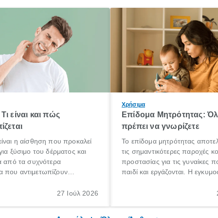
Χρήσιμα
Τι είναι και πώς
Επίδομα Μητρότητας: Ό
ίζεται
πρέπει να γνωρίζετε
ίναι η αίσθηση που προκαλεί
Το επίδομα μητρότητας αποτελ
για ξύσιμο του δέρματος και
τις σημαντικότερες παροχές κ
α από τα συχνότερα
προστασίας για τις γυναίκες 
 που αντιμετωπίζουν
παιδί και εργάζονται. Η εγκυμο
θε ηλικίας. Πολλοί αναζητούν
γέννηση ενός παιδιού είναι μια 
 για το «κνησμός τι είναι»,
σημαντική περίοδος στη ζωή 
27 Ιούλ 2026
ί να εμφανιστεί ξαφνικά ή να
οικογένειας, η οποία συνοδεύε
α μεγάλο χρονικό διάστημα.
αυξημένες ανάγκες και υποχρε