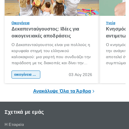
Οικογένεια
Υγεία
Δεκαπενταύγουστος: Ιδέες για
Κνησμός: 
οικογενειακές αποδράσεις
αντιμετωπ
Ο Δεκαπενταύγουστος είναι για πολλούς η
Ο κνησμός ε
κορυφαία στιγμή του ελληνικού
την ανάγκη 
καλοκαιριού: μια γιορτή που συνδυάζει την
αποτελεί έν
παράδοση με τις διακοπές και δίνει την
συμπτώματα
αφορμή για ταξίδια σε κάθε γωνιά της
άνθρωποι κά
03 Αύγ 2026
χώρας. Είτε πρόκειται για λίγες μέρες
οικογένεια & παιδί
πληροφορίες 
ξεγνοιασιάς είτε για μια σύντομη εξόρμηση.
καθώς μπορε
επιμένει για
Ανακάλυψε Όλα τα Άρθρα
Σχετικά με εμάς
Η Εταιρεία