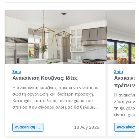
Σπίτι
Σπίτι
Ανακαίνιση Κουζίνας: Ιδέες
Ανακαίνισ
πρέπει να
Η ανακαίνιση κουζίνας πρέπει να γίνεται με
σωστή οργάνωση και ιδιαίτερη προσοχή.
Η ανακαίνιση
Καταρχάς, αποτελεί αυτόν τον χώρο του
λύση για να
σπιτιού που σίγουρα όλοι μας θα θέλαμε
τη ψυχολογί
να περνάμε τον χρόνο μας. Εντάξει ίσως
είναι ο χώρ
και μερικοί να το κάνουμε! Είναι
50% του χρό
αναμφισβήτητα η “καρδιά” του σπιτιού.
18 Αύγ 2025
ανακαίνιση σπιτιού
Επομένως, θ
ανακα
που νιώθεις 