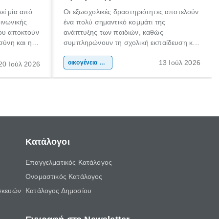
εί μία από
Οι εξωσχολικές δραστηριότητες αποτελούν
οινωνικής
ένα πολύ σημαντικό κομμάτι της
που αποκτούν
ανάπτυξης των παιδιών, καθώς
σύνη και η
συμπληρώνουν τη σχολική εκπαίδευση και
ιδιαίτερα
συμβάλλουν ουσιαστικά στη διαμόρφωση
13 Ιούλ 2026
κάθε
της προσωπικότητας, της κοινωνικότητας
οικογένεια & παιδί
20 Ιούλ 2026
ται από
και των δεξιοτήτων τους. Δεν είναι απλώς
ώσεις.
ένας τρόπος για να περνάει το παιδί τον
ελεύθερο χρόνο του.
Κατάλογοι
Επαγγελματικός Κατάλογος
Ονομαστικός Κατάλογος
σκευών
Κατάλογος Δημοσίου