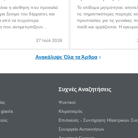
ίναι η αίσθηση που προκαλεί
Το επίδομα μητρότητας αποτελ
για ξύσιμο του δέρματος και
τις σημαντικότερες παροχές κ
α από τα συχνότερα
προστασίας για τις γυναίκες 
 που αντιμετωπίζουν
παιδί και εργάζονται. Η εγκυμο
θε ηλικίας. Πολλοί αναζητούν
γέννηση ενός παιδιού είναι μια 
 για το «κνησμός τι είναι»,
σημαντική περίοδος στη ζωή 
27 Ιούλ 2026
ί να εμφανιστεί ξαφνικά ή να
οικογένειας, η οποία συνοδεύε
α μεγάλο χρονικό διάστημα.
αυξημένες ανάγκες και υποχρε
Ανακάλυψε Όλα τα Άρθρα
Συχνές Αναζητήσεις
ίες
Ψυκτικοί
giaola
Κλιματισμός
κούς
Επισκευές - Συντήρηση Ηλεκτρικών Συ
Συνεργεία Αυτοκινήτων