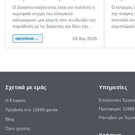
Ο Δεκαπενταύγουστος είναι για πολλούς η
Ο κνησμός ε
κορυφαία στιγμή του ελληνικού
την ανάγκη 
καλοκαιριού: μια γιορτή που συνδυάζει την
αποτελεί έν
παράδοση με τις διακοπές και δίνει την
συμπτώματα
αφορμή για ταξίδια σε κάθε γωνιά της
άνθρωποι κά
03 Αύγ 2026
χώρας. Είτε πρόκειται για λίγες μέρες
οικογένεια & παιδί
πληροφορίες
ξεγνοιασιάς είτε για μια σύντομη εξόρμηση.
καθώς μπορε
επιμένει γι
Σχετικά με εμάς
Υπηρεσίες
Επείγουσες Εργασ
Η Εταιρεία
Προσφορές 11888 
Προβολή στο 11888 giaola
Ραντεβού με Τεχνι
Blog
Όροι χρήσης