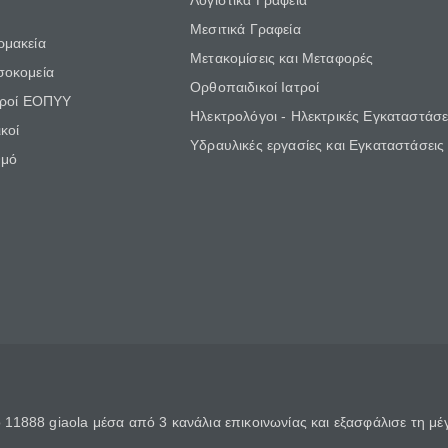
Λογιστικά Γραφεία
Μεσιτικά Γραφεία
ρμακεία
Μετακομίσεις και Μεταφορές
σοκομεία
Ορθοπαιδικοί Ιατροί
τροί ΕΟΠΥΥ
Ηλεκτρολόγοι - Ηλεκτρικές Εγκαταστάσε
κοί
Υδραυλικές εργασίες και Εγκαταστάσεις
θμό
11888 giaola μέσα από 3 κανάλια επικοινωνίας και εξασφάλισε τη μ