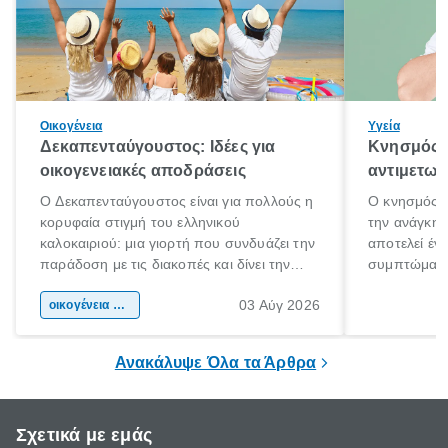
Οικογένεια
Υγεία
Δεκαπενταύγουστος: Ιδέες για
Κνησμός: 
οικογενειακές αποδράσεις
αντιμετωπ
Ο Δεκαπενταύγουστος είναι για πολλούς η
Ο κνησμός ε
κορυφαία στιγμή του ελληνικού
την ανάγκη 
καλοκαιριού: μια γιορτή που συνδυάζει την
αποτελεί έν
παράδοση με τις διακοπές και δίνει την
συμπτώματα
αφορμή για ταξίδια σε κάθε γωνιά της
άνθρωποι κά
03 Αύγ 2026
χώρας. Είτε πρόκειται για λίγες μέρες
οικογένεια & παιδί
πληροφορίες 
ξεγνοιασιάς είτε για μια σύντομη εξόρμηση.
καθώς μπορε
επιμένει για
Ανακάλυψε Όλα τα Άρθρα
Σχετικά με εμάς