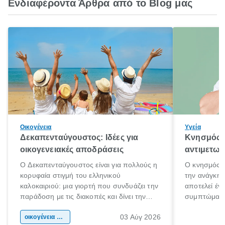
Ενδιαφέροντα Άρθρα από το Blog μας
Οικογένεια
Υγεία
Δεκαπενταύγουστος: Ιδέες για
Κνησμός: 
οικογενειακές αποδράσεις
αντιμετωπ
Ο Δεκαπενταύγουστος είναι για πολλούς η
Ο κνησμός ε
κορυφαία στιγμή του ελληνικού
την ανάγκη 
καλοκαιριού: μια γιορτή που συνδυάζει την
αποτελεί έν
παράδοση με τις διακοπές και δίνει την
συμπτώματα
αφορμή για ταξίδια σε κάθε γωνιά της
άνθρωποι κά
03 Αύγ 2026
χώρας. Είτε πρόκειται για λίγες μέρες
οικογένεια & παιδί
πληροφορίες 