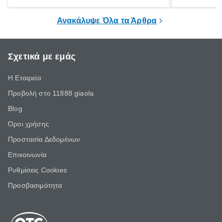
ξεγνοιασιάς είτε για μια σύντομη εξόρμηση.
καθώς μπορε
επιμένει για
Ανακάλυψε Όλα τα Άρθρα
Σχετικά με εμάς
Η Εταιρεία
Προβολή στο 11888 giaola
Blog
Όροι χρήσης
Προστασία Δεδομένων
Επικοινωνία
Ρυθμίσεις Cookies
Προσβασιμότητα