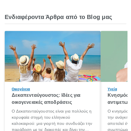
Ενδιαφέροντα Άρθρα από το Blog μας
Οικογένεια
Υγεία
Δεκαπενταύγουστος: Ιδέες για
Κνησμός: 
οικογενειακές αποδράσεις
αντιμετωπ
Ο Δεκαπενταύγουστος είναι για πολλούς η
Ο κνησμός ε
κορυφαία στιγμή του ελληνικού
την ανάγκη 
καλοκαιριού: μια γιορτή που συνδυάζει την
αποτελεί έν
παράδοση με τις διακοπές και δίνει την
συμπτώματα