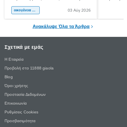
αφορμή για ταξίδια σε κάθε γωνιά της
άνθρωποι κά
03 Αύγ 2026
χώρας. Είτε πρόκειται για λίγες μέρες
οικογένεια & παιδί
πληροφορίες 
ξεγνοιασιάς είτε για μια σύντομη εξόρμηση.
καθώς μπορε
επιμένει για
Ανακάλυψε Όλα τα Άρθρα
Σχετικά με εμάς
Η Εταιρεία
Προβολή στο 11888 giaola
Blog
Όροι χρήσης
Προστασία Δεδομένων
Επικοινωνία
Ρυθμίσεις Cookies
Προσβασιμότητα