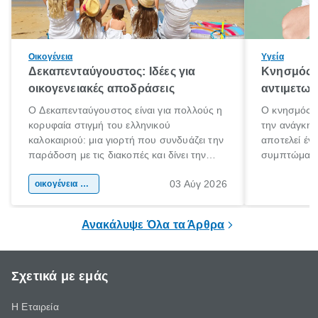
Οικογένεια
Υγεία
Δεκαπενταύγουστος: Ιδέες για
Κνησμός: 
οικογενειακές αποδράσεις
αντιμετωπ
Ο Δεκαπενταύγουστος είναι για πολλούς η
Ο κνησμός ε
κορυφαία στιγμή του ελληνικού
την ανάγκη 
καλοκαιριού: μια γιορτή που συνδυάζει την
αποτελεί έν
παράδοση με τις διακοπές και δίνει την
συμπτώματα
αφορμή για ταξίδια σε κάθε γωνιά της
άνθρωποι κά
03 Αύγ 2026
χώρας. Είτε πρόκειται για λίγες μέρες
οικογένεια & παιδί
πληροφορίες 
ξεγνοιασιάς είτε για μια σύντομη εξόρμηση.
καθώς μπορε
επιμένει για
Ανακάλυψε Όλα τα Άρθρα
Σχετικά με εμάς
Η Εταιρεία