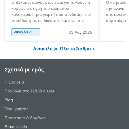
Ο Δεκαπενταύγουστος είναι για πολλούς η
Ο κνησμός ε
κορυφαία στιγμή του ελληνικού
την ανάγκη 
καλοκαιριού: μια γιορτή που συνδυάζει την
αποτελεί έν
παράδοση με τις διακοπές και δίνει την
συμπτώματα
αφορμή για ταξίδια σε κάθε γωνιά της
άνθρωποι κά
03 Αύγ 2026
χώρας. Είτε πρόκειται για λίγες μέρες
οικογένεια & παιδί
πληροφορίες 
ξεγνοιασιάς είτε για μια σύντομη εξόρμηση.
καθώς μπορε
επιμένει για
Ανακάλυψε Όλα τα Άρθρα
Σχετικά με εμάς
Η Εταιρεία
Προβολή στο 11888 giaola
Blog
Όροι χρήσης
Προστασία Δεδομένων
Επικοινωνία