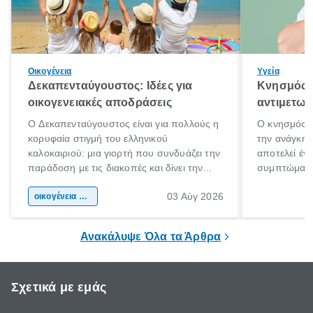
Οικογένεια
Υγεία
Δεκαπενταύγουστος: Ιδέες για
Κνησμός: 
οικογενειακές αποδράσεις
αντιμετωπ
Ο Δεκαπενταύγουστος είναι για πολλούς η
Ο κνησμός ε
κορυφαία στιγμή του ελληνικού
την ανάγκη 
καλοκαιριού: μια γιορτή που συνδυάζει την
αποτελεί έν
παράδοση με τις διακοπές και δίνει την
συμπτώματα
αφορμή για ταξίδια σε κάθε γωνιά της
άνθρωποι κά
03 Αύγ 2026
χώρας. Είτε πρόκειται για λίγες μέρες
οικογένεια & παιδί
πληροφορίες 
ξεγνοιασιάς είτε για μια σύντομη εξόρμηση.
καθώς μπορε
επιμένει για
Ανακάλυψε Όλα τα Άρθρα
Σχετικά με εμάς