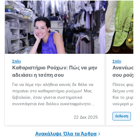
Σπίτι
Σπίτι
Καθαριστήριο Ρούχων: Πώς να μην
Ανανέωση
αδειάσει η τσέπη σου
σου ρούχα
Για να λέμε την αλήθεια κανείς δε θέλει να
Πόσες φορές
πηγαίνει στο καθαριστήριο ρούχων! Μας
δείχνει υπέρ
ξεβολεύει, όταν γίνεται συστηματικά
Και το χειρό
συνεπάγεται ένα διόλου ευκαταφρόνητο
νούμερό μας
κόστος, ενώ όταν το αποφεύγουμε
μετανιώσει 
δυστυχώς τα αποτελέσματα στα ρούχα ή
που φορούσ
ένδυση
22 Δεκ 2025
τα πανωφόρια μας είναι καταστροφικά.
μόδα»;
Έχεις βάλει ποτέ πουπουλένιο μπουφάν
Ανακάλυψε Όλα τα Άρθρα
στο πλυντήριο; Μην το κάνεις!