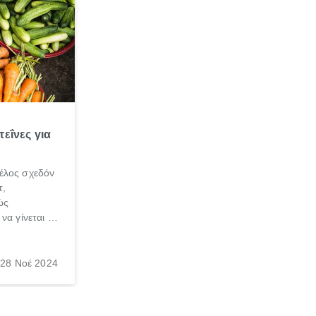
εΐνες για
έλος σχεδόν
τ,
ώς
να γίνεται η
τιγμές στο
αρρυνθεί
υ στόχου σου
28 Νοέ 2024
ρθε η ώρα