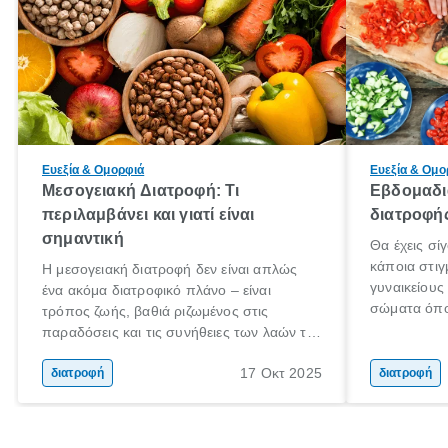
Ευεξία & Ομορφιά
Ευεξία & Ομο
Μεσογειακή Διατροφή: Τι
Εβδομαδι
περιλαμβάνει και γιατί είναι
διατροφή
σημαντική
Θα έχεις σί
κάποια στιγ
Η μεσογειακή διατροφή δεν είναι απλώς
γυναικείους 
ένα ακόμα διατροφικό πλάνο – είναι
σώματα όπο
τρόπος ζωής, βαθιά ριζωμένος στις
προσομοιάζε
παραδόσεις και τις συνήθειες των λαών της
εποχής.
Μεσογείου. Βασισμένη σε φρέσκα, φυσικά
17 Οκτ 2025
και ανεπεξέργαστα υλικά, αυτή η διατροφή
διατροφή
διατροφή
έχει αναγνωριστεί παγκοσμίως ως μια από
τις πιο υγιεινές επιλογές διατροφής.