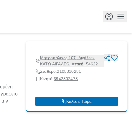
Κουμ
Μητροπόλεως 107, Αιγάλεω,
ΚΑΤΩ ΑΙΓΑΛΕΩ, Αττική, 54622
Σταθερό:
2105310281
Κινητό:
6942802478
ευμένη
 γραφείο
 την
Κάλεσε Τώρα