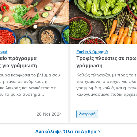
ρφιά
Ευεξία & Ομορφιά
αίο πρόγραμμα
Τροφές πλούσιες σε πρωτ
ς για γράμμωση
γράμμωση
γουρα καρφώσει το βλέμμα σου
Καθώς πλησιάζουμε προς το τ
μή πάνω σε ανδρικούς ή
του χειμώνα, ο στόχος για φλα
κοιλιακούς και γενικότερα σε
γραμμωμένη κοιλιά, και εμφαν
υ το μυικό σύστημα
καλογυμνασμένα πόδια αρχίζει 
ι με γλυπτό της κλασικής
προτεραιότητά σου. Κάποιες σ
παρελθόν είχες σίγουρα αποθ
γιατί δεν έβλεπες το 100% το
28 Νοέ 2024
διατροφή
στον καθρέφτη, όπως τώρα ή
για αποτελεσματικά βήματα.
Ανακάλυψε Όλα τα Άρθρα