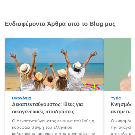
Ενδιαφέροντα Άρθρα από το Blog μας
Οικογένεια
Υγεία
Δεκαπενταύγουστος: Ιδέες για
Κνησμός: 
οικογενειακές αποδράσεις
αντιμετωπ
Ο Δεκαπενταύγουστος είναι για πολλούς η
Ο κνησμός ε
κορυφαία στιγμή του ελληνικού
την ανάγκη 
καλοκαιριού: μια γιορτή που συνδυάζει την
αποτελεί έν