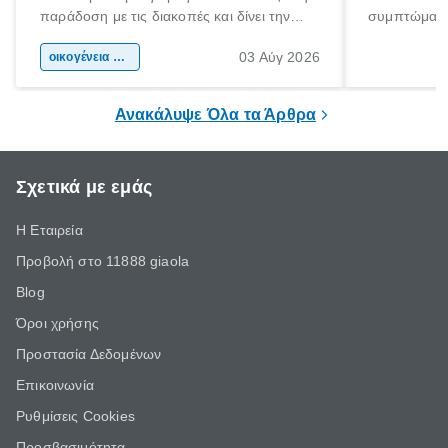
παράδοση με τις διακοπές και δίνει την
συμπτώματα
αφορμή για ταξίδια σε κάθε γωνιά της
άνθρωποι κά
03 Αύγ 2026
χώρας. Είτε πρόκειται για λίγες μέρες
οικογένεια & παιδί
πληροφορίες 
ξεγνοιασιάς είτε για μια σύντομη εξόρμηση.
καθώς μπορε
επιμένει για
Ανακάλυψε Όλα τα Άρθρα
Σχετικά με εμάς
Η Εταιρεία
Προβολή στο 11888 giaola
Blog
Όροι χρήσης
Προστασία Δεδομένων
Επικοινωνία
Ρυθμίσεις Cookies
Προσβασιμότητα