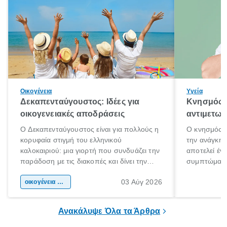
Οικογένεια
Υγεία
Δεκαπενταύγουστος: Ιδέες για
Κνησμός: 
οικογενειακές αποδράσεις
αντιμετωπ
Ο Δεκαπενταύγουστος είναι για πολλούς η
Ο κνησμός ε
κορυφαία στιγμή του ελληνικού
την ανάγκη 
καλοκαιριού: μια γιορτή που συνδυάζει την
αποτελεί έν
παράδοση με τις διακοπές και δίνει την
συμπτώματα
αφορμή για ταξίδια σε κάθε γωνιά της
άνθρωποι κά
03 Αύγ 2026
χώρας. Είτε πρόκειται για λίγες μέρες
οικογένεια & παιδί
πληροφορίες 
ξεγνοιασιάς είτε για μια σύντομη εξόρμηση.
καθώς μπορε
επιμένει για
Ανακάλυψε Όλα τα Άρθρα