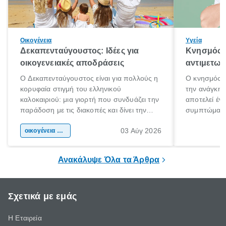
Οικογένεια
Υγεία
Δεκαπενταύγουστος: Ιδέες για
Κνησμός: 
οικογενειακές αποδράσεις
αντιμετωπ
Ο Δεκαπενταύγουστος είναι για πολλούς η
Ο κνησμός ε
κορυφαία στιγμή του ελληνικού
την ανάγκη 
καλοκαιριού: μια γιορτή που συνδυάζει την
αποτελεί έν
παράδοση με τις διακοπές και δίνει την
συμπτώματα
αφορμή για ταξίδια σε κάθε γωνιά της
άνθρωποι κά
03 Αύγ 2026
χώρας. Είτε πρόκειται για λίγες μέρες
οικογένεια & παιδί
πληροφορίες 
ξεγνοιασιάς είτε για μια σύντομη εξόρμηση.
καθώς μπορε
επιμένει για
Ανακάλυψε Όλα τα Άρθρα
Σχετικά με εμάς
Η Εταιρεία