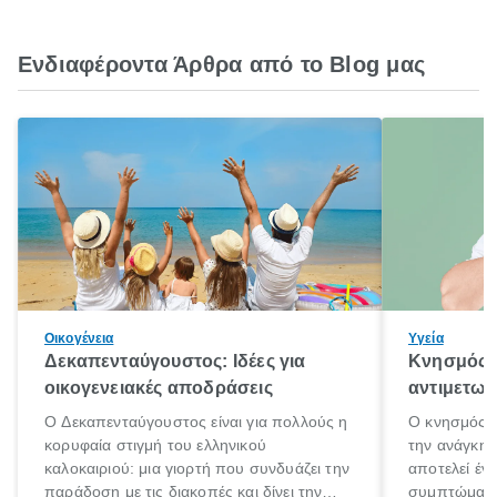
Ενδιαφέροντα Άρθρα από το Blog μας
Οικογένεια
Υγεία
Δεκαπενταύγουστος: Ιδέες για
Κνησμός: 
οικογενειακές αποδράσεις
αντιμετωπ
Ο Δεκαπενταύγουστος είναι για πολλούς η
Ο κνησμός ε
κορυφαία στιγμή του ελληνικού
την ανάγκη 
καλοκαιριού: μια γιορτή που συνδυάζει την
αποτελεί έν
παράδοση με τις διακοπές και δίνει την
συμπτώματα