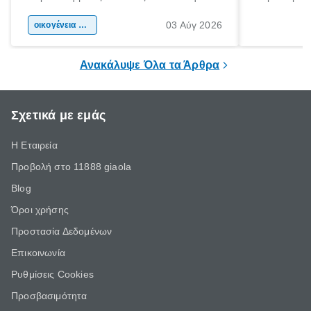
αφορμή για ταξίδια σε κάθε γωνιά της
άνθρωποι κά
03 Αύγ 2026
χώρας. Είτε πρόκειται για λίγες μέρες
οικογένεια & παιδί
πληροφορίες 
ξεγνοιασιάς είτε για μια σύντομη εξόρμηση.
καθώς μπορε
επιμένει για
Ανακάλυψε Όλα τα Άρθρα
Σχετικά με εμάς
Η Εταιρεία
Προβολή στο 11888 giaola
Blog
Όροι χρήσης
Προστασία Δεδομένων
Επικοινωνία
Ρυθμίσεις Cookies
Προσβασιμότητα