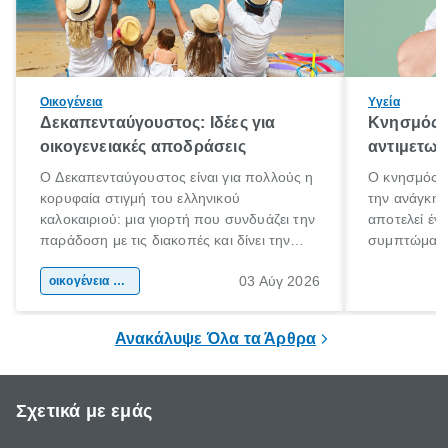
Οικογένεια
Υγεία
Δεκαπενταύγουστος: Ιδέες για
Κνησμός: 
οικογενειακές αποδράσεις
αντιμετωπ
Ο Δεκαπενταύγουστος είναι για πολλούς η
Ο κνησμός ε
κορυφαία στιγμή του ελληνικού
την ανάγκη 
καλοκαιριού: μια γιορτή που συνδυάζει την
αποτελεί έν
παράδοση με τις διακοπές και δίνει την
συμπτώματα
αφορμή για ταξίδια σε κάθε γωνιά της
άνθρωποι κά
03 Αύγ 2026
χώρας. Είτε πρόκειται για λίγες μέρες
οικογένεια & παιδί
πληροφορίες 
ξεγνοιασιάς είτε για μια σύντομη εξόρμηση.
καθώς μπορε
επιμένει για
Ανακάλυψε Όλα τα Άρθρα
Σχετικά με εμάς