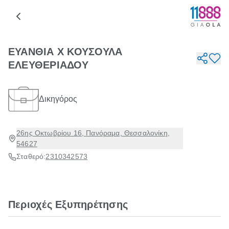
ΕΥΑΝΘΙΑ Χ ΚΟΥΣΟΥΛΑ
ΕΛΕΥΘΕΡΙΑΔΟΥ
Δικηγόρος
26ης Οκτωβρίου 16, Πανόραμα, Θεσσαλονίκη,
54627
Σταθερό:
2310342573
Περιοχές Εξυπηρέτησης