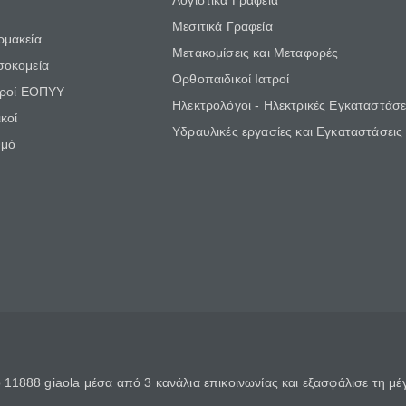
Λογιστικά Γραφεία
Μεσιτικά Γραφεία
ρμακεία
Μετακομίσεις και Μεταφορές
σοκομεία
Ορθοπαιδικοί Ιατροί
τροί ΕΟΠΥΥ
Ηλεκτρολόγοι - Ηλεκτρικές Εγκαταστάσε
κοί
Υδραυλικές εργασίες και Εγκαταστάσεις
θμό
11888 giaola μέσα από 3 κανάλια επικοινωνίας και εξασφάλισε τη μ