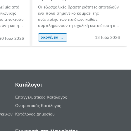
εί μία από
Οι εξωσχολικές δραστηριότητες αποτελούν
οινωνικής
ένα πολύ σημαντικό κομμάτι της
που αποκτούν
ανάπτυξης των παιδιών, καθώς
σύνη και η
συμπληρώνουν τη σχολική εκπαίδευση και
ιδιαίτερα
συμβάλλουν ουσιαστικά στη διαμόρφωση
13 Ιούλ 2026
κάθε
της προσωπικότητας, της κοινωνικότητας
οικογένεια & παιδί
20 Ιούλ 2026
ται από
και των δεξιοτήτων τους. Δεν είναι απλώς
ώσεις.
ένας τρόπος για να περνάει το παιδί τον
ελεύθερο χρόνο του.
Κατάλογοι
Επαγγελματικός Κατάλογος
Ονομαστικός Κατάλογος
σκευών
Κατάλογος Δημοσίου