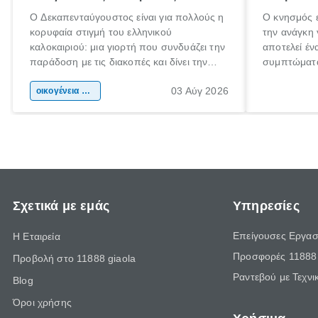
Ο Δεκαπενταύγουστος είναι για πολλούς η
Ο κνησμός ε
κορυφαία στιγμή του ελληνικού
την ανάγκη 
καλοκαιριού: μια γιορτή που συνδυάζει την
αποτελεί έν
παράδοση με τις διακοπές και δίνει την
συμπτώματα
αφορμή για ταξίδια σε κάθε γωνιά της
άνθρωποι κά
03 Αύγ 2026
χώρας. Είτε πρόκειται για λίγες μέρες
οικογένεια & παιδί
πληροφορίες
ξεγνοιασιάς είτε για μια σύντομη εξόρμηση.
καθώς μπορε
επιμένει γι
Σχετικά με εμάς
Υπηρεσίες
Επείγουσες Εργασ
Η Εταιρεία
Προσφορές 11888 
Προβολή στο 11888 giaola
Ραντεβού με Τεχνι
Blog
Όροι χρήσης