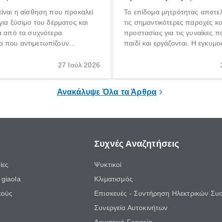
ίναι η αίσθηση που προκαλεί
Το επίδομα μητρότητας αποτελ
για ξύσιμο του δέρματος και
τις σημαντικότερες παροχές κ
α από τα συχνότερα
προστασίας για τις γυναίκες 
 που αντιμετωπίζουν
παιδί και εργάζονται. Η εγκυμο
θε ηλικίας. Πολλοί αναζητούν
γέννηση ενός παιδιού είναι μια 
 για το «κνησμός τι είναι»,
σημαντική περίοδος στη ζωή 
27 Ιούλ 2026
ί να εμφανιστεί ξαφνικά ή να
οικογένειας, η οποία συνοδεύε
α μεγάλο χρονικό διάστημα.
αυξημένες ανάγκες και υποχρε
Ανακάλυψε Όλα τα Άρθρα
Συχνές Αναζητήσεις
ίες
Ψυκτικοί
giaola
Κλιματισμός
κούς
Επισκευές - Συντήρηση Ηλεκτρικών Συ
Συνεργεία Αυτοκινήτων