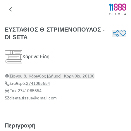
ΕΥΣΤΑΘΙΟΣ Θ ΣΤΡΙΜΕΝΟΠΟΥΛΟΣ -
DI SETA
Χάρτινα Είδη
Σίφνου 8, Κόρινθος [Δήμος], Κορινθία, 20100
Σταθερό:
2741085554
Fax:
2741085554
diseta.tissue@gmail.com
Περιγραφή