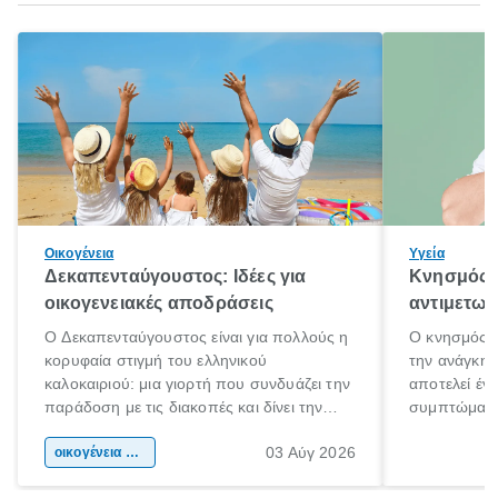
Οικογένεια
Υγεία
Δεκαπενταύγουστος: Ιδέες για
Κνησμός: 
οικογενειακές αποδράσεις
αντιμετωπ
Ο Δεκαπενταύγουστος είναι για πολλούς η
Ο κνησμός ε
κορυφαία στιγμή του ελληνικού
την ανάγκη 
καλοκαιριού: μια γιορτή που συνδυάζει την
αποτελεί έν
παράδοση με τις διακοπές και δίνει την
συμπτώματα
αφορμή για ταξίδια σε κάθε γωνιά της
άνθρωποι κά
03 Αύγ 2026
χώρας. Είτε πρόκειται για λίγες μέρες
οικογένεια & παιδί
πληροφορίες 
ξεγνοιασιάς είτε για μια σύντομη εξόρμηση.
καθώς μπορε