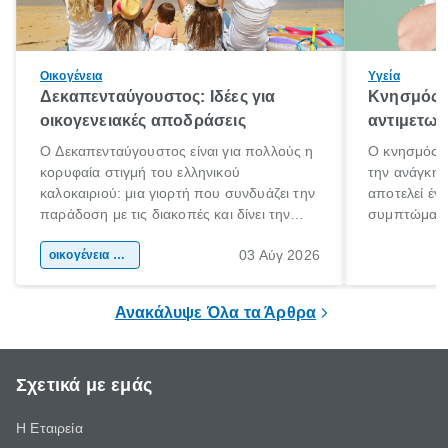
Οικογένεια
Υγεία
Δεκαπενταύγουστος: Ιδέες για
Κνησμός: 
οικογενειακές αποδράσεις
αντιμετωπ
Ο Δεκαπενταύγουστος είναι για πολλούς η
Ο κνησμός ε
κορυφαία στιγμή του ελληνικού
την ανάγκη 
καλοκαιριού: μια γιορτή που συνδυάζει την
αποτελεί έν
παράδοση με τις διακοπές και δίνει την
συμπτώματα
αφορμή για ταξίδια σε κάθε γωνιά της
άνθρωποι κά
03 Αύγ 2026
χώρας. Είτε πρόκειται για λίγες μέρες
οικογένεια & παιδί
πληροφορίες 
ξεγνοιασιάς είτε για μια σύντομη εξόρμηση.
καθώς μπορε
επιμένει για
Ανακάλυψε Όλα τα Άρθρα
Σχετικά με εμάς
Η Εταιρεία