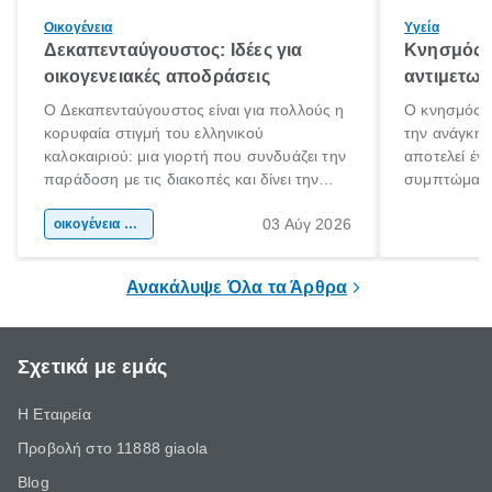
Οικογένεια
Υγεία
Δεκαπενταύγουστος: Ιδέες για
Κνησμός: 
οικογενειακές αποδράσεις
αντιμετωπ
Ο Δεκαπενταύγουστος είναι για πολλούς η
Ο κνησμός ε
κορυφαία στιγμή του ελληνικού
την ανάγκη 
καλοκαιριού: μια γιορτή που συνδυάζει την
αποτελεί έν
παράδοση με τις διακοπές και δίνει την
συμπτώματα
αφορμή για ταξίδια σε κάθε γωνιά της
άνθρωποι κά
03 Αύγ 2026
χώρας. Είτε πρόκειται για λίγες μέρες
οικογένεια & παιδί
πληροφορίες 
ξεγνοιασιάς είτε για μια σύντομη εξόρμηση.
καθώς μπορε
επιμένει για
Ανακάλυψε Όλα τα Άρθρα
Σχετικά με εμάς
Η Εταιρεία
Προβολή στο 11888 giaola
Blog