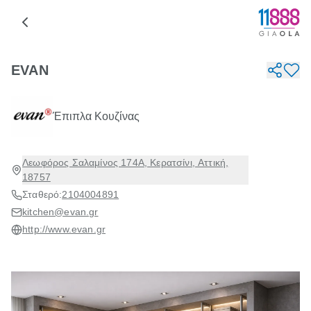
EVAN
Έπιπλα Κουζίνας
Λεωφόρος Σαλαμίνος 174A, Κερατσίνι, Αττική,
18757
Σταθερό:
2104004891
kitchen@evan.gr
http://www.evan.gr