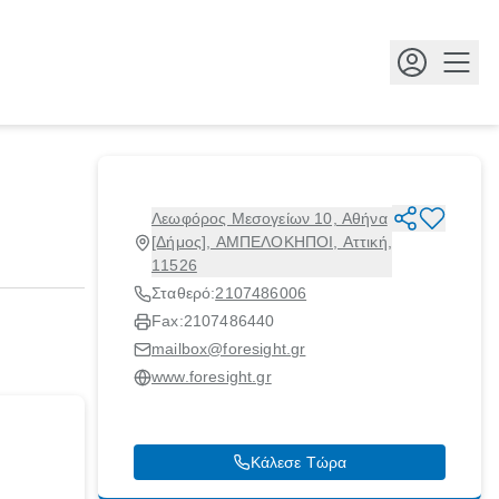
Κουμ
Λεωφόρος Μεσογείων 10, Αθήνα
[Δήμος], ΑΜΠΕΛΟΚΗΠΟΙ, Αττική,
11526
Σταθερό:
2107486006
Fax:
2107486440
mailbox@foresight.gr
www.foresight.gr
Κάλεσε Τώρα