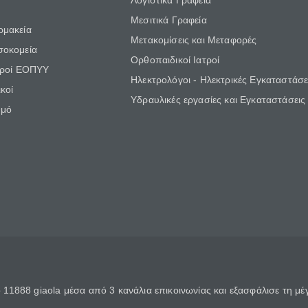
Λογιστικά Γραφεία
Μεσιτικά Γραφεία
ρμακεία
Μετακομίσεις και Μεταφορές
σοκομεία
Ορθοπαιδικοί Ιατροί
τροί ΕΟΠΥΥ
Ηλεκτρολόγοι - Ηλεκτρικές Εγκαταστάσε
κοί
Υδραυλικές εργασίες και Εγκαταστάσεις
θμό
11888 giaola μέσα από 3 κανάλια επικοινωνίας και εξασφάλισε τη μ