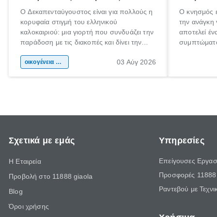
Ο Δεκαπενταύγουστος είναι για πολλούς η
Ο κνησμός ε
κορυφαία στιγμή του ελληνικού
την ανάγκη 
καλοκαιριού: μια γιορτή που συνδυάζει την
αποτελεί έν
παράδοση με τις διακοπές και δίνει την
συμπτώματα
αφορμή για ταξίδια σε κάθε γωνιά της
άνθρωποι κά
03 Αύγ 2026
χώρας. Είτε πρόκειται για λίγες μέρες
οικογένεια & παιδί
πληροφορίες
ξεγνοιασιάς είτε για μια σύντομη εξόρμηση.
καθώς μπορε
επιμένει γι
Σχετικά με εμάς
Υπηρεσίες
Επείγουσες Εργασ
Η Εταιρεία
Προσφορές 11888 
Προβολή στο 11888 giaola
Ραντεβού με Τεχνι
Blog
Όροι χρήσης