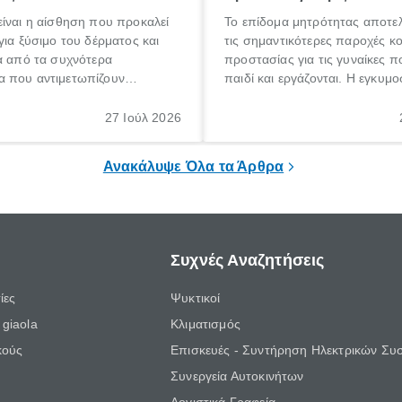
ίναι η αίσθηση που προκαλεί
Το επίδομα μητρότητας αποτελ
για ξύσιμο του δέρματος και
τις σημαντικότερες παροχές κ
α από τα συχνότερα
προστασίας για τις γυναίκες 
 που αντιμετωπίζουν
παιδί και εργάζονται. Η εγκυμο
θε ηλικίας. Πολλοί αναζητούν
γέννηση ενός παιδιού είναι μια 
 για το «κνησμός τι είναι»,
σημαντική περίοδος στη ζωή 
27 Ιούλ 2026
ί να εμφανιστεί ξαφνικά ή να
οικογένειας, η οποία συνοδεύε
α μεγάλο χρονικό διάστημα.
αυξημένες ανάγκες και υποχρε
Ανακάλυψε Όλα τα Άρθρα
Συχνές Αναζητήσεις
ίες
Ψυκτικοί
giaola
Κλιματισμός
κούς
Επισκευές - Συντήρηση Ηλεκτρικών Συ
Συνεργεία Αυτοκινήτων