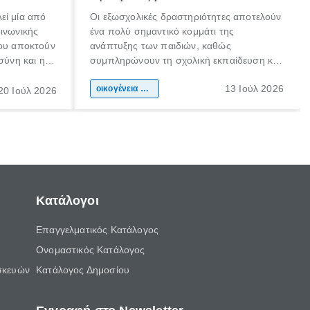
εί μία από
Οι εξωσχολικές δραστηριότητες αποτελούν
οινωνικής
ένα πολύ σημαντικό κομμάτι της
που αποκτούν
ανάπτυξης των παιδιών, καθώς
σύνη και η
συμπληρώνουν τη σχολική εκπαίδευση και
ιδιαίτερα
συμβάλλουν ουσιαστικά στη διαμόρφωση
13 Ιούλ 2026
κάθε
της προσωπικότητας, της κοινωνικότητας
οικογένεια & παιδί
20 Ιούλ 2026
ται από
και των δεξιοτήτων τους. Δεν είναι απλώς
ώσεις.
ένας τρόπος για να περνάει το παιδί τον
ελεύθερο χρόνο του.
Κατάλογοι
Επαγγελματικός Κατάλογος
Ονομαστικός Κατάλογος
σκευών
Κατάλογος Δημοσίου