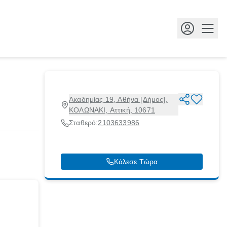
Κουμ
Ακαδημίας 19, Αθήνα [Δήμος],
ΚΟΛΩΝΑΚΙ, Αττική, 10671
Σταθερό:
2103633986
Κάλεσε Τώρα