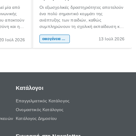
εί μία από
Οι εξωσχολικές δραστηριότητες αποτελούν
οινωνικής
ένα πολύ σημαντικό κομμάτι της
που αποκτούν
ανάπτυξης των παιδιών, καθώς
σύνη και η
συμπληρώνουν τη σχολική εκπαίδευση και
ιδιαίτερα
συμβάλλουν ουσιαστικά στη διαμόρφωση
13 Ιούλ 2026
κάθε
της προσωπικότητας, της κοινωνικότητας
οικογένεια & παιδί
20 Ιούλ 2026
ται από
και των δεξιοτήτων τους. Δεν είναι απλώς
ώσεις.
ένας τρόπος για να περνάει το παιδί τον
ελεύθερο χρόνο του.
Κατάλογοι
Επαγγελματικός Κατάλογος
Ονομαστικός Κατάλογος
σκευών
Κατάλογος Δημοσίου