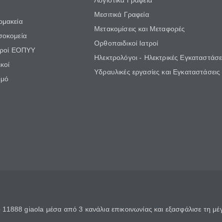
Λογιστικά Γραφεία
Μεσιτικά Γραφεία
ρμακεία
Μετακομίσεις και Μεταφορές
σοκομεία
Ορθοπαιδικοί Ιατροί
τροί ΕΟΠΥΥ
Ηλεκτρολόγοι - Ηλεκτρικές Εγκαταστάσε
κοί
Υδραυλικές εργασίες και Εγκαταστάσεις
θμό
11888 giaola μέσα από 3 κανάλια επικοινωνίας και εξασφάλισε τη μ