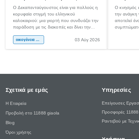
Ο Δεκαπενταύγουστος είναι για πολλούς η
Ο κνησμός ε
κορυφαία στιγμή του ελληνικού
την ανάγκη 
καλοκαιριού: μια γιορτή που συνδυάζει την
αποτελεί έν
παράδοση με τις διακοπές και δίνει την
συμπτώματα
αφορμή για ταξίδια σε κάθε γωνιά της
άνθρωποι κά
03 Αύγ 2026
χώρας. Είτε πρόκειται για λίγες μέρες
οικογένεια & παιδί
πληροφορίες
ξεγνοιασιάς είτε για μια σύντομη εξόρμηση.
καθώς μπορε
επιμένει γι
Σχετικά με εμάς
Υπηρεσίες
Επείγουσες Εργασ
Η Εταιρεία
Προσφορές 11888 
Προβολή στο 11888 giaola
Ραντεβού με Τεχνι
Blog
Όροι χρήσης