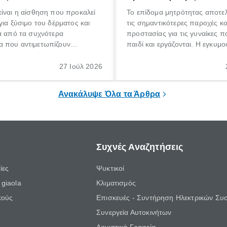
ίναι η αίσθηση που προκαλεί
Το επίδομα μητρότητας αποτελ
για ξύσιμο του δέρματος και
τις σημαντικότερες παροχές κ
α από τα συχνότερα
προστασίας για τις γυναίκες 
 που αντιμετωπίζουν
παιδί και εργάζονται. Η εγκυμο
θε ηλικίας. Πολλοί αναζητούν
γέννηση ενός παιδιού είναι μια 
 για το «κνησμός τι είναι»,
σημαντική περίοδος στη ζωή 
27 Ιούλ 2026
ί να εμφανιστεί ξαφνικά ή να
οικογένειας, η οποία συνοδεύε
α μεγάλο χρονικό διάστημα.
αυξημένες ανάγκες και υποχρε
Ανακάλυψε Όλα τα Άρθρα
Συχνές Αναζητήσεις
ίες
Ψυκτικοί
giaola
Κλιματισμός
κούς
Επισκευές - Συντήρηση Ηλεκτρικών Συ
Συνεργεία Αυτοκινήτων