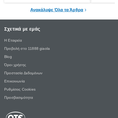
εμφάνιση και η διαδεδομένη χρήση του
τους καλοκα
ηλιακού ήρθε και άλλαξε τα δεδομένα.
χειμερινούς 
Ανακάλυψε Όλα τα Άρθρα
Σχετικά με εμάς
Η Εταιρεία
Προβολή στο 11888 giaola
Blog
Όροι χρήσης
Προστασία Δεδομένων
Επικοινωνία
Ρυθμίσεις Cookies
Προσβασιμότητα