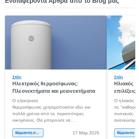
Ενδιαφέροντα Άρθρα από το Blog μας
Σπίτι
Σπίτι
Ηλεκτρικός θερμοσίφωνας:
Ηλιακός 
Πλεονεκτήματα και μειονεκτήματα
επιλέξεις
Ο ηλεκτρικός
Ο ηλιακός θ
θερμοσίφωνας χρησιμοποιείται εδώ και
τις “καθαρότ
πολλά χρόνια από τις περισσότερες
συσκευές. Χ
οικογένειες. Θα μπορούσε να
ανανεώσιμη 
χαρακτηριστεί ως ο παραδοσιακός τρόπος
αξιοποιεί εξ
17 Μάρ 2025
θέρμανσης νερού αλλά σίγουρα είναι η
θέρμανση σπιτιού
για την παρ
θέρμαν