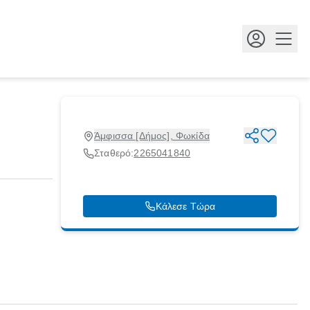
Κουμ
Άμφισσα [Δήμος], Φωκίδα
Σταθερό:
2265041840
Κάλεσε Τώρα