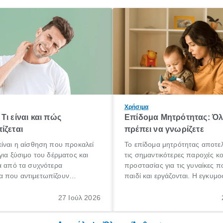
Χρήσιμα
Τι είναι και πώς
Επίδομα Μητρότητας: Ό
ίζεται
πρέπει να γνωρίζετε
ίναι η αίσθηση που προκαλεί
Το επίδομα μητρότητας αποτελ
για ξύσιμο του δέρματος και
τις σημαντικότερες παροχές κ
α από τα συχνότερα
προστασίας για τις γυναίκες 
 που αντιμετωπίζουν
παιδί και εργάζονται. Η εγκυμο
θε ηλικίας. Πολλοί αναζητούν
γέννηση ενός παιδιού είναι μια 
 για το «κνησμός τι είναι»,
σημαντική περίοδος στη ζωή 
27 Ιούλ 2026
ί να εμφανιστεί ξαφνικά ή να
οικογένειας, η οποία συνοδεύε
α μεγάλο χρονικό διάστημα.
αυξημένες ανάγκες και υποχρε