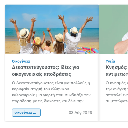
Οικογένεια
Υγεία
Δεκαπενταύγουστος: Ιδέες για
Κνησμός: 
οικογενειακές αποδράσεις
αντιμετωπ
Ο Δεκαπενταύγουστος είναι για πολλούς η
Ο κνησμός ε
κορυφαία στιγμή του ελληνικού
την ανάγκη 
καλοκαιριού: μια γιορτή που συνδυάζει την
αποτελεί έν
παράδοση με τις διακοπές και δίνει την
συμπτώματα
αφορμή για ταξίδια σε κάθε γωνιά της
άνθρωποι κά
03 Αύγ 2026
χώρας. Είτε πρόκειται για λίγες μέρες
οικογένεια & παιδί
πληροφορίες
ξεγνοιασιάς είτε για μια σύντομη εξόρμηση.
καθώς μπορε
επιμένει γι