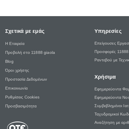
Σχετικά με εμάς
Υπηρεσίες
Επείγουσες Εργασ
Η Εταιρεία
Προσφορές 11888 
Προβολή στο 11888 giaola
Ραντεβού με Τεχνι
Blog
Όροι χρήσης
Χρήσιμα
Προστασία Δεδομένων
Επικοινωνία
Εφημερεύοντα Φα
Ρυθμίσεις Cookies
Εφημερεύοντα Νο
Συμβεβλημένοι Ια
Προσβασιμότητα
Ταχυδρομικοί Κωδι
Αναζήτηση με αρι