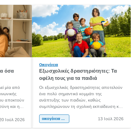
Οικογένεια
λα όσα
Εξωσχολικές δραστηριότητες: Τα
οφέλη τους για τα παιδιά
εί μία από
Οι εξωσχολικές δραστηριότητες αποτελούν
οινωνικής
ένα πολύ σημαντικό κομμάτι της
που αποκτούν
ανάπτυξης των παιδιών, καθώς
σύνη και η
συμπληρώνουν τη σχολική εκπαίδευση και
ιδιαίτερα
συμβάλλουν ουσιαστικά στη διαμόρφωση
13 Ιούλ 2026
κάθε
της προσωπικότητας, της κοινωνικότητας
οικογένεια & παιδί
20 Ιούλ 2026
ται από
και των δεξιοτήτων τους. Δεν είναι απλώς
ώσεις.
ένας τρόπος για να περνάει το παιδί τον