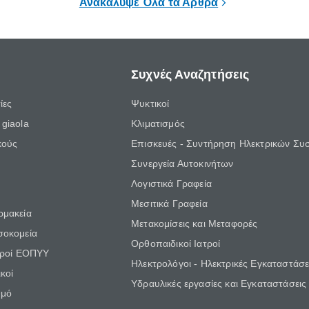
Ανακάλυψε Όλα τα Άρθρα
Συχνές Αναζητήσεις
ίες
Ψυκτικοί
giaola
Κλιματισμός
κούς
Επισκευές - Συντήρηση Ηλεκτρικών Συ
Συνεργεία Αυτοκινήτων
Λογιστικά Γραφεία
Μεσιτικά Γραφεία
ρμακεία
Μετακομίσεις και Μεταφορές
σοκομεία
Ορθοπαιδικοί Ιατροί
τροί ΕΟΠΥΥ
Ηλεκτρολόγοι - Ηλεκτρικές Εγκαταστάσε
κοί
Υδραυλικές εργασίες και Εγκαταστάσεις
θμό