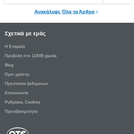
ξεγνοιασιάς είτε για μια σύντομη εξόρμηση.
καθώς μπορε
επιμένει για
Ανακάλυψε Όλα τα Άρθρα
Σχετικά με εμάς
Η Εταιρεία
Προβολή στο 11888 giaola
Blog
Όροι χρήσης
Προστασία Δεδομένων
Επικοινωνία
Ρυθμίσεις Cookies
Προσβασιμότητα