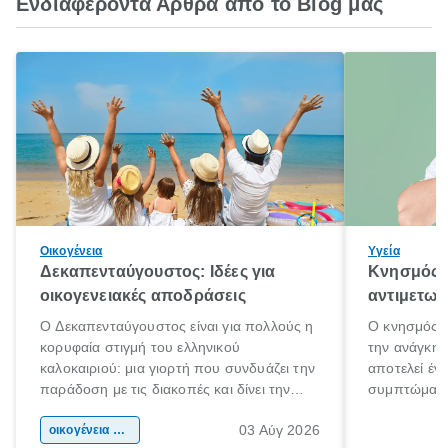
Ενδιαφέροντα Άρθρα από το Blog μας
Οικογένεια
Υγεία
Δεκαπενταύγουστος: Ιδέες για
Κνησμός: 
οικογενειακές αποδράσεις
αντιμετωπ
Ο Δεκαπενταύγουστος είναι για πολλούς η
Ο κνησμός ε
κορυφαία στιγμή του ελληνικού
την ανάγκη 
καλοκαιριού: μια γιορτή που συνδυάζει την
αποτελεί έν
παράδοση με τις διακοπές και δίνει την
συμπτώματα
αφορμή για ταξίδια σε κάθε γωνιά της
άνθρωποι κά
03 Αύγ 2026
χώρας. Είτε πρόκειται για λίγες μέρες
οικογένεια & παιδί
πληροφορίες 