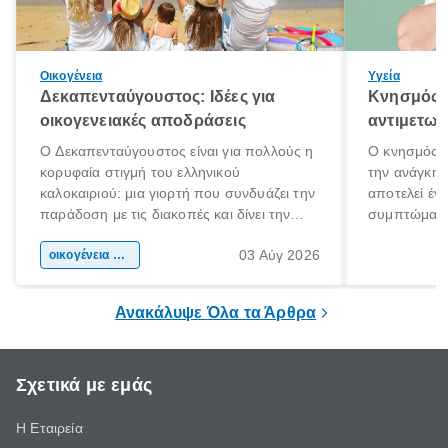
Οικογένεια
Υγεία
Δεκαπενταύγουστος: Ιδέες για
Κνησμός: 
οικογενειακές αποδράσεις
αντιμετωπ
Ο Δεκαπενταύγουστος είναι για πολλούς η
Ο κνησμός ε
κορυφαία στιγμή του ελληνικού
την ανάγκη 
καλοκαιριού: μια γιορτή που συνδυάζει την
αποτελεί έν
παράδοση με τις διακοπές και δίνει την
συμπτώματα
αφορμή για ταξίδια σε κάθε γωνιά της
άνθρωποι κά
03 Αύγ 2026
χώρας. Είτε πρόκειται για λίγες μέρες
οικογένεια & παιδί
πληροφορίες 
ξεγνοιασιάς είτε για μια σύντομη εξόρμηση.
καθώς μπορε
επιμένει για
Ανακάλυψε Όλα τα Άρθρα
Σχετικά με εμάς
Η Εταιρεία