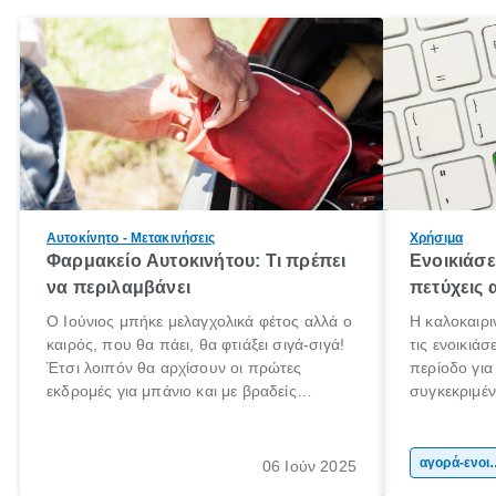
Αυτοκίνητο - Μετακινήσεις
Χρήσιμα
Φαρμακείο Αυτοκινήτου: Τι πρέπει
Ενοικιάσε
να περιλαμβάνει
πετύχεις
Ο Ιούνιος μπήκε μελαγχολικά φέτος αλλά ο
Η καλοκαιρι
καιρός, που θα πάει, θα φτιάξει σιγά-σιγά!
τις ενοικιά
Έτσι λοιπόν θα αρχίσουν οι πρώτες
περίοδο γι
εκδρομές για μπάνιο και με βραδείς
συγκεκριμένω
ρυθμούς θα αρχίσουμε κάποιοι να
καλοκαιρινέ
πηγαίνουμε για διακοπές!
αποτέλεσμα 
πολιτών, πο
αγορά-ενοικί
06 Ιούν 2025
επιλέξουν τ