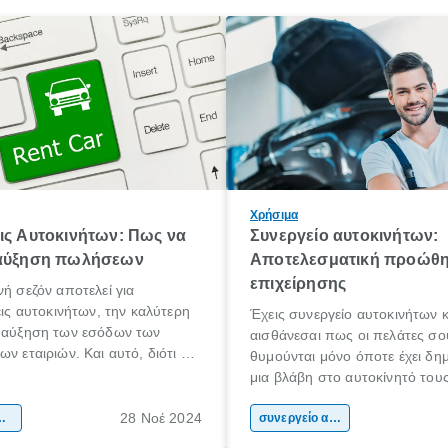
Χρήσιμα
ις Αυτοκινήτων: Πως να
Συνεργείο αυτοκινήτων:
 αύξηση πωλήσεων
Αποτελεσματική προώθη
επιχείρησης
νή σεζόν αποτελεί για
σεις αυτοκινήτων, την καλύτερη
Έχεις συνεργείο αυτοκινήτων κ
α αύξηση των εσόδων των
αισθάνεσαι πως οι πελάτες σο
ν εταιριών. Και αυτό, διότι οι
θυμούνται μόνο όποτε έχει δη
ς διακοπές, έχουν ως
μια βλάβη στο αυτοκίνητό του
πολλές μετακινήσεις των
έχει συμβεί κάποιο έκτακτο περ
υ κάνουν τους ίδιους να
28 Νοέ 2024
αση αυτοκινήτου
αντιλαμβάνονται πως πρέπει ν
συνεργείο αυτοκινήτου
ην ενοικίαση αυτοκινήτου ή
επισκεφτούν, ώστε να έχουν