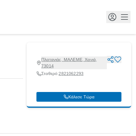
Κουμ
Πλατανιάς, ΜΑΛΕΜΕ, Χανιά,
73014
Σταθερό:
2821062293
Κάλεσε Τώρα