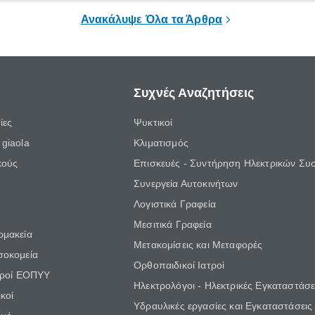
ς, ως την πιο εύκολη και
φρένας!
Ανακάλυψε Όλα τα Άρθρα
λύση.
Συχνές Αναζητήσεις
ίες
Ψυκτικοί
giaola
Κλιματισμός
κούς
Επισκευές - Συντήρηση Ηλεκτρικών Συ
Συνεργεία Αυτοκινήτων
Λογιστικά Γραφεία
Μεσιτικά Γραφεία
ρμακεία
Μετακομίσεις και Μεταφορές
σοκομεία
Ορθοπαιδικοί Ιατροί
τροί ΕΟΠΥΥ
Ηλεκτρολόγοι - Ηλεκτρικές Εγκαταστάσε
κοί
Υδραυλικές εργασίες και Εγκαταστάσεις