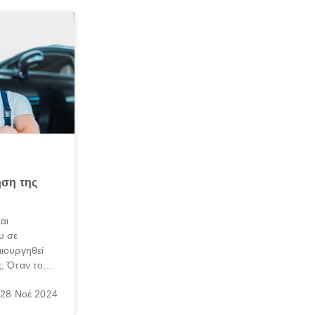
ση της
αι
υ σε
μιουργηθεί
ς; Όταν τους
ιστατικό,
28 Νοέ 2024
α σε
…σώας τας