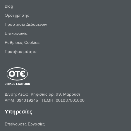
Blog
Όροι χρήσης
Προστασία Δεδομένων
Επικοινωνία
Ρυθμίσεις Cookies
Προσβασιμότητα
Δ/νση: Λεωφ. Κηφισίας αρ. 99, Μαρούσι
ΑΦΜ: 094019245 | ΓΕΜΗ: 001037501000
Υπηρεσίες
Επείγουσες Εργασίες