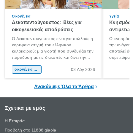
Οικογένεια
Υγεία
Δεκαπενταύγουστος: Ιδέες για
Κνησμός: 
οικογενειακές αποδράσεις
αντιμετωπ
Ο Δεκαπενταύγουστος είναι για πολλούς η
Ο κνησμός ε
κορυφαία στιγμή του ελληνικού
την ανάγκη 
καλοκαιριού: μια γιορτή που συνδυάζει την
αποτελεί έν
παράδοση με τις διακοπές και δίνει την
συμπτώματα
αφορμή για ταξίδια σε κάθε γωνιά της
άνθρωποι κά
03 Αύγ 2026
χώρας. Είτε πρόκειται για λίγες μέρες
οικογένεια & παιδί
πληροφορίες 
ξεγνοιασιάς είτε για μια σύντομη εξόρμηση.
καθώς μπορε
επιμένει για
Ανακάλυψε Όλα τα Άρθρα
Σχετικά με εμάς
Η Εταιρεία
Προβολή στο 11888 giaola