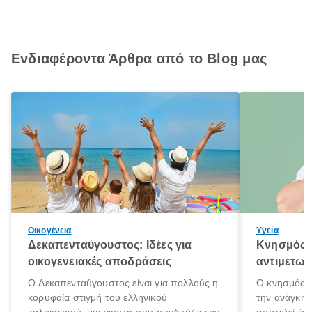
Ενδιαφέροντα Άρθρα από το Blog μας
Οικογένεια
Υγεία
Δεκαπενταύγουστος: Ιδέες για
Κνησμός: 
οικογενειακές αποδράσεις
αντιμετωπ
Ο Δεκαπενταύγουστος είναι για πολλούς η
Ο κνησμός ε
κορυφαία στιγμή του ελληνικού
την ανάγκη 