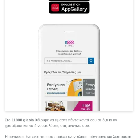
Στο
11888 giaola
θέλουμε να είμαστε πάντα κοντά σου σε ό,τι κι αν
χρειάζεσαι και να δίνουμε λύσεις στις ανάγκες σου.
Η συγκεκριμένη ενότητα σου παρέχει έναν πλήρη, σύγχρονο και λεπτομερή