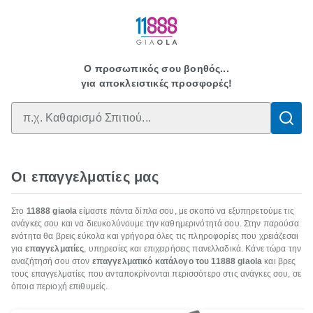
Ο προσωπικός σου βοηθός...
για αποκλειστικές προσφορές!
π.χ. Καθαρισμό Σπιτιού...
Οι επαγγελματίες μας
Στο
11888 giaola
είμαστε πάντα δίπλα σου, με σκοπό να εξυπηρετούμε τις
ανάγκες σου και να διευκολύνουμε την καθημερινότητά σου. Στην παρούσα
ενότητα θα βρεις εύκολα και γρήγορα όλες τις πληροφορίες που χρειάζεσαι
για
επαγγελματίες
, υπηρεσίες και επιχειρήσεις πανελλαδικά. Κάνε τώρα την
αναζήτησή σου στον
επαγγελματικό κατάλογο του 11888 giaola
και βρες
τους επαγγελματίες που ανταποκρίνονται περισσότερο στις ανάγκες σου, σε
όποια περιοχή επιθυμείς.