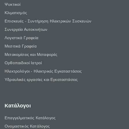
Ψυκτικοί
Κλιματισμός
Επισκευές - Συντήρηση Ηλεκτρικών Συσκευών
Συνεργεία Αυτοκινήτων
Λογιστικά Γραφεία
Μεσιτικά Γραφεία
Μετακομίσεις και Μεταφορές
Ορθοπαιδικοί Ιατροί
Ηλεκτρολόγοι - Ηλεκτρικές Εγκαταστάσεις
Υδραυλικές εργασίες και Εγκαταστάσεις
Κατάλογοι
Επαγγελματικός Κατάλογος
Ονομαστικός Κατάλογος