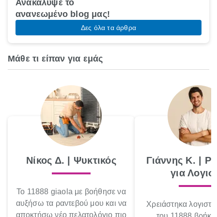
Ανακάλυψε το
ανανεωμένο blog μας!
Δες όλα τα άρθρα
Μάθε τι είπαν για εμάς
Νίκος Δ. | Ψυκτικός
Γιάννης Κ. | Ρ
για Λογισ
Το 11888 giaola με βοήθησε να
αυξήσω τα ραντεβού μου και να
Χρειάστηκα λογιστή
αποκτήσω νέο πελατολόγιο πιο
του 11888 βρήκα