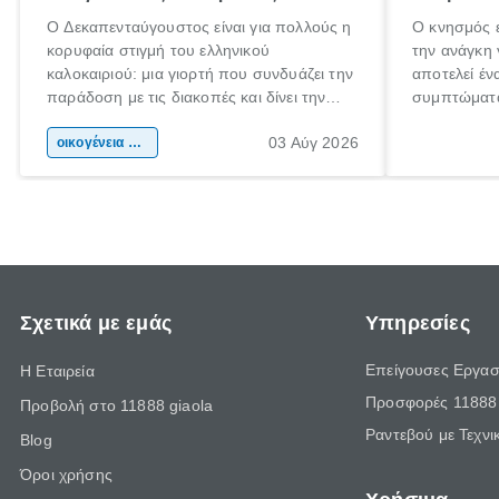
Ο Δεκαπενταύγουστος είναι για πολλούς η
Ο κνησμός ε
κορυφαία στιγμή του ελληνικού
την ανάγκη 
καλοκαιριού: μια γιορτή που συνδυάζει την
αποτελεί έν
παράδοση με τις διακοπές και δίνει την
συμπτώματα
αφορμή για ταξίδια σε κάθε γωνιά της
άνθρωποι κά
03 Αύγ 2026
χώρας. Είτε πρόκειται για λίγες μέρες
οικογένεια & παιδί
πληροφορίες
ξεγνοιασιάς είτε για μια σύντομη εξόρμηση.
καθώς μπορε
επιμένει γι
Σχετικά με εμάς
Υπηρεσίες
Επείγουσες Εργασ
Η Εταιρεία
Προσφορές 11888 
Προβολή στο 11888 giaola
Ραντεβού με Τεχνι
Blog
Όροι χρήσης