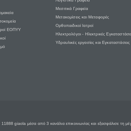
Λογιστικά Γραφεία
Μεσιτικά Γραφεία
ρμακεία
Μετακομίσεις και Μεταφορές
σοκομεία
Ορθοπαιδικοί Ιατροί
τροί ΕΟΠΥΥ
Ηλεκτρολόγοι - Ηλεκτρικές Εγκαταστάσε
κοί
Υδραυλικές εργασίες και Εγκαταστάσεις
θμό
11888 giaola μέσα από 3 κανάλια επικοινωνίας και εξασφάλισε τη μ