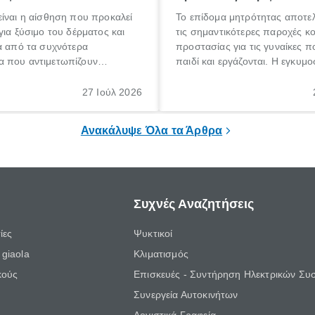
ίναι η αίσθηση που προκαλεί
Το επίδομα μητρότητας αποτελ
για ξύσιμο του δέρματος και
τις σημαντικότερες παροχές κ
α από τα συχνότερα
προστασίας για τις γυναίκες 
 που αντιμετωπίζουν
παιδί και εργάζονται. Η εγκυμο
θε ηλικίας. Πολλοί αναζητούν
γέννηση ενός παιδιού είναι μια 
 για το «κνησμός τι είναι»,
σημαντική περίοδος στη ζωή 
27 Ιούλ 2026
ί να εμφανιστεί ξαφνικά ή να
οικογένειας, η οποία συνοδεύε
α μεγάλο χρονικό διάστημα.
αυξημένες ανάγκες και υποχρε
Ανακάλυψε Όλα τα Άρθρα
Συχνές Αναζητήσεις
ίες
Ψυκτικοί
giaola
Κλιματισμός
κούς
Επισκευές - Συντήρηση Ηλεκτρικών Συ
Συνεργεία Αυτοκινήτων