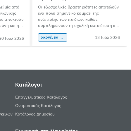
εί μία από
Οι εξωσχολικές δραστηριότητες αποτελούν
οινωνικής
ένα πολύ σημαντικό κομμάτι της
που αποκτούν
ανάπτυξης των παιδιών, καθώς
σύνη και η
συμπληρώνουν τη σχολική εκπαίδευση και
ιδιαίτερα
συμβάλλουν ουσιαστικά στη διαμόρφωση
13 Ιούλ 2026
κάθε
της προσωπικότητας, της κοινωνικότητας
οικογένεια & παιδί
20 Ιούλ 2026
ται από
και των δεξιοτήτων τους. Δεν είναι απλώς
ώσεις.
ένας τρόπος για να περνάει το παιδί τον
ελεύθερο χρόνο του.
Κατάλογοι
Επαγγελματικός Κατάλογος
Ονομαστικός Κατάλογος
σκευών
Κατάλογος Δημοσίου