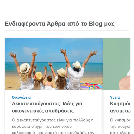
Ενδιαφέροντα Άρθρα από το Blog μας
Οικογένεια
Υγεία
Δεκαπενταύγουστος: Ιδέες για
Κνησμός: 
οικογενειακές αποδράσεις
αντιμετωπ
Ο Δεκαπενταύγουστος είναι για πολλούς η
Ο κνησμός ε
κορυφαία στιγμή του ελληνικού
την ανάγκη 
καλοκαιριού: μια γιορτή που συνδυάζει την
αποτελεί έν