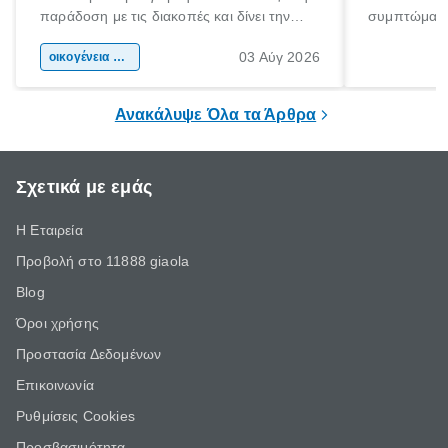
παράδοση με τις διακοπές και δίνει την
συμπτώματα
αφορμή για ταξίδια σε κάθε γωνιά της
άνθρωποι κά
03 Αύγ 2026
χώρας. Είτε πρόκειται για λίγες μέρες
οικογένεια & παιδί
πληροφορίες 
ξεγνοιασιάς είτε για μια σύντομη εξόρμηση.
καθώς μπορε
επιμένει για
Ανακάλυψε Όλα τα Άρθρα
Σχετικά με εμάς
Η Εταιρεία
Προβολή στο 11888 giaola
Blog
Όροι χρήσης
Προστασία Δεδομένων
Επικοινωνία
Ρυθμίσεις Cookies
Προσβασιμότητα