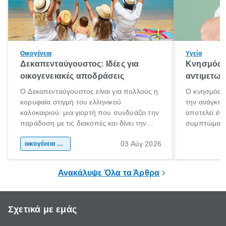
Οικογένεια
Υγεία
Δεκαπενταύγουστος: Ιδέες για
Κνησμός: 
οικογενειακές αποδράσεις
αντιμετωπ
Ο Δεκαπενταύγουστος είναι για πολλούς η
Ο κνησμός ε
κορυφαία στιγμή του ελληνικού
την ανάγκη 
καλοκαιριού: μια γιορτή που συνδυάζει την
αποτελεί έν
παράδοση με τις διακοπές και δίνει την
συμπτώματα
αφορμή για ταξίδια σε κάθε γωνιά της
άνθρωποι κά
03 Αύγ 2026
χώρας. Είτε πρόκειται για λίγες μέρες
οικογένεια & παιδί
πληροφορίες 
ξεγνοιασιάς είτε για μια σύντομη εξόρμηση.
καθώς μπορε
επιμένει για
Ανακάλυψε Όλα τα Άρθρα
Σχετικά με εμάς