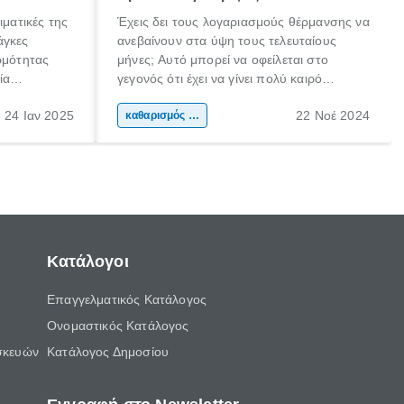
ιματικές της
Έχεις δει τους λογαριασμούς θέρμανσης να
άγκες
ανεβαίνουν στα ύψη τους τελευταίους
ρμότητας
μήνες; Αυτό μπορεί να οφείλεται στο
ία
γεγονός ότι έχει να γίνει πολύ καιρό
ργειακά
καθαρισμός λέβητα πετρελαίου.
24 Ιαν 2025
22 Νοέ 2024
ναντι
Ο καθαρισμός λέβητα πετρελαίου είναι μια
καθαρισμός σπιτιού
σημαντική εργασία, για να διατηρήσεις τη
σωστή λειτουργία του συστήματος
θέρμανσης.
Κατάλογοι
Επαγγελματικός Κατάλογος
Ονομαστικός Κατάλογος
σκευών
Κατάλογος Δημοσίου