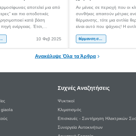
θερμοσίφωνας αποτελεί μια από
Αν μένεις σε περιοχή που οι κλ
τερες” και πιο αποδοτικές
συνθήκες απαιτούν μέτριες αν
ρησιμοποιεί κατά βάση
θέρμανσης, τότε μια αντλία θε
πηγή ενέργειας. Έτσι,
είναι αυτό που ψάχνεις! Η αντλ
ξ ολοκλήρου την ηλιακή ενέργεια
θερμότητας προσφέρει μια ενε
10 Φεβ 2025
αγωγή ζεστού νερού, τόσο
μανση σπιτιού
αποδοτική εναλλακτική λύση έ
θέρμανση σπιτιού
ιρινούς, όσο και τους
των κλιματιστικών.
 μήνες.
Ανακάλυψε Όλα τα Άρθρα
Συχνές Αναζητήσεις
ίες
Ψυκτικοί
giaola
Κλιματισμός
κούς
Επισκευές - Συντήρηση Ηλεκτρικών Συ
Συνεργεία Αυτοκινήτων