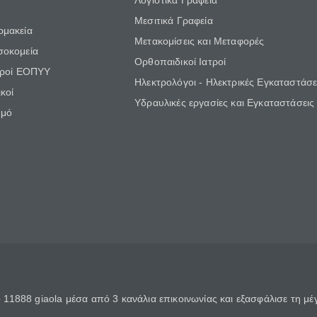
Λογιστικά Γραφεία
Μεσιτικά Γραφεία
ρμακεία
Μετακομίσεις και Μεταφορές
σοκομεία
Ορθοπαιδικοί Ιατροί
τροί ΕΟΠΥΥ
Ηλεκτρολόγοι - Ηλεκτρικές Εγκαταστάσε
κοί
Υδραυλικές εργασίες και Εγκαταστάσεις
θμό
11888 giaola μέσα από 3 κανάλια επικοινωνίας και εξασφάλισε τη μ