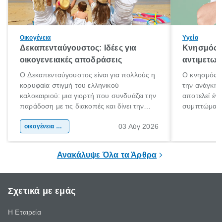
Οικογένεια
Υγεία
Δεκαπενταύγουστος: Ιδέες για
Κνησμός: 
οικογενειακές αποδράσεις
αντιμετωπ
Ο Δεκαπενταύγουστος είναι για πολλούς η
Ο κνησμός ε
κορυφαία στιγμή του ελληνικού
την ανάγκη 
καλοκαιριού: μια γιορτή που συνδυάζει την
αποτελεί έν
παράδοση με τις διακοπές και δίνει την
συμπτώματα
αφορμή για ταξίδια σε κάθε γωνιά της
άνθρωποι κά
03 Αύγ 2026
χώρας. Είτε πρόκειται για λίγες μέρες
οικογένεια & παιδί
πληροφορίες 
ξεγνοιασιάς είτε για μια σύντομη εξόρμηση.
καθώς μπορε
επιμένει για
Ανακάλυψε Όλα τα Άρθρα
Σχετικά με εμάς
Η Εταιρεία