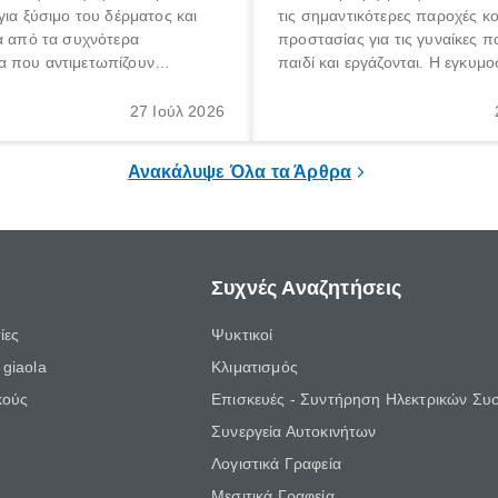
για ξύσιμο του δέρματος και
τις σημαντικότερες παροχές κ
α από τα συχνότερα
προστασίας για τις γυναίκες 
 που αντιμετωπίζουν
παιδί και εργάζονται. Η εγκυμο
θε ηλικίας. Πολλοί αναζητούν
γέννηση ενός παιδιού είναι μια 
 για το «κνησμός τι είναι»,
σημαντική περίοδος στη ζωή 
27 Ιούλ 2026
ί να εμφανιστεί ξαφνικά ή να
οικογένειας, η οποία συνοδεύε
α μεγάλο χρονικό διάστημα.
αυξημένες ανάγκες και υποχρε
Ανακάλυψε Όλα τα Άρθρα
Συχνές Αναζητήσεις
ίες
Ψυκτικοί
giaola
Κλιματισμός
κούς
Επισκευές - Συντήρηση Ηλεκτρικών Συ
Συνεργεία Αυτοκινήτων
Λογιστικά Γραφεία
Μεσιτικά Γραφεία