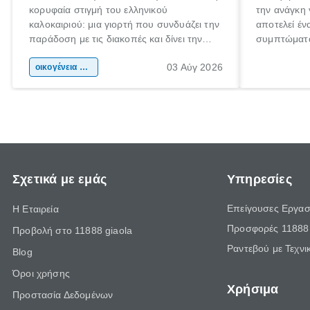
κορυφαία στιγμή του ελληνικού
την ανάγκη 
καλοκαιριού: μια γιορτή που συνδυάζει την
αποτελεί έν
παράδοση με τις διακοπές και δίνει την
συμπτώματα
αφορμή για ταξίδια σε κάθε γωνιά της
άνθρωποι κά
03 Αύγ 2026
χώρας. Είτε πρόκειται για λίγες μέρες
οικογένεια & παιδί
πληροφορίες
ξεγνοιασιάς είτε για μια σύντομη εξόρμηση.
καθώς μπορε
επιμένει γι
Σχετικά με εμάς
Υπηρεσίες
Επείγουσες Εργασ
Η Εταιρεία
Προσφορές 11888 
Προβολή στο 11888 giaola
Ραντεβού με Τεχνι
Blog
Όροι χρήσης
Χρήσιμα
Προστασία Δεδομένων