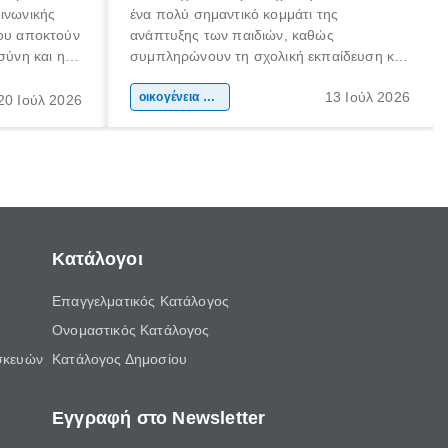
οινωνικής
ένα πολύ σημαντικό κομμάτι της
που αποκτούν
ανάπτυξης των παιδιών, καθώς
σύνη και η
συμπληρώνουν τη σχολική εκπαίδευση και
ιδιαίτερα
συμβάλλουν ουσιαστικά στη διαμόρφωση
13 Ιούλ 2026
κάθε
της προσωπικότητας, της κοινωνικότητας
οικογένεια & παιδί
20 Ιούλ 2026
ται από
και των δεξιοτήτων τους. Δεν είναι απλώς
ώσεις.
ένας τρόπος για να περνάει το παιδί τον
ελεύθερο χρόνο του.
Κατάλογοι
Επαγγελματικός Κατάλογος
Ονομαστικός Κατάλογος
σκευών
Κατάλογος Δημοσίου
Εγγραφή στο Newsletter