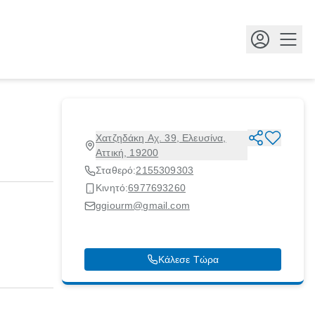
Κουμ
Χατζηδάκη Αχ. 39, Ελευσίνα,
Αττική, 19200
Σταθερό:
2155309303
Κινητό:
6977693260
ggiourm@gmail.com
Κάλεσε Τώρα