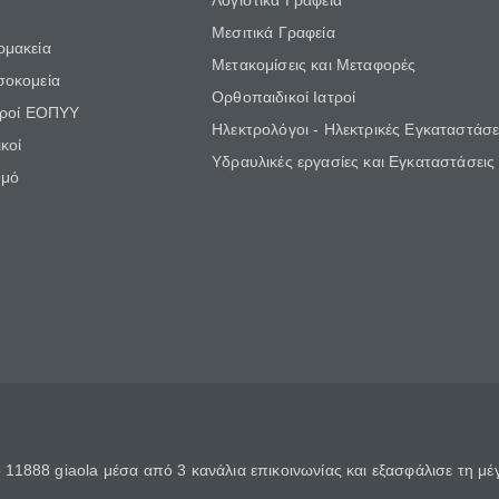
Λογιστικά Γραφεία
Μεσιτικά Γραφεία
ρμακεία
Μετακομίσεις και Μεταφορές
σοκομεία
Ορθοπαιδικοί Ιατροί
τροί ΕΟΠΥΥ
Ηλεκτρολόγοι - Ηλεκτρικές Εγκαταστάσε
κοί
Υδραυλικές εργασίες και Εγκαταστάσεις
θμό
11888 giaola μέσα από 3 κανάλια επικοινωνίας και εξασφάλισε τη μ