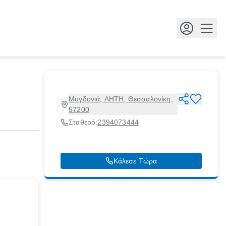
Κουμ
Μυγδονιά, ΛΗΤΗ, Θεσσαλονίκη,
57200
Σταθερό:
2394073444
Κάλεσε Τώρα