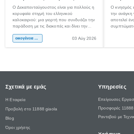
Ο Δεκαπενταύγουστος είναι για πολλούς η
Ο κνησμός ε
κορυφαία στιγμή του ελληνικού
την ανάγκη 
καλοκαιριού: μια γιορτή που συνδυάζει την
αποτελεί έν
παράδοση με τις διακοπές και δίνει την
συμπτώματα
αφορμή για ταξίδια σε κάθε γωνιά της
άνθρωποι κά
03 Αύγ 2026
χώρας. Είτε πρόκειται για λίγες μέρες
οικογένεια & παιδί
πληροφορίες
ξεγνοιασιάς είτε για μια σύντομη εξόρμηση.
καθώς μπορε
επιμένει γι
Σχετικά με εμάς
Υπηρεσίες
Επείγουσες Εργασ
Η Εταιρεία
Προσφορές 11888 
Προβολή στο 11888 giaola
Ραντεβού με Τεχνι
Blog
Όροι χρήσης