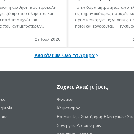
ίναι η αίσθηση που προκαλεί
Το επίδομα μητρότητας αποτελ
για ξύσιμο του δέρματος και
τις σημαντικότερες παροχές κ
α από τα συχνότερα
προστασίας για τις γυναίκες 
 που αντιμετωπίζουν
παιδί και εργάζονται. Η εγκυμο
θε ηλικίας. Πολλοί αναζητούν
γέννηση ενός παιδιού είναι μια 
 για το «κνησμός τι είναι»,
σημαντική περίοδος στη ζωή 
27 Ιούλ 2026
ί να εμφανιστεί ξαφνικά ή να
οικογένειας, η οποία συνοδεύε
α μεγάλο χρονικό διάστημα.
αυξημένες ανάγκες και υποχρε
Ανακάλυψε Όλα τα Άρθρα
Συχνές Αναζητήσεις
ίες
Ψυκτικοί
giaola
Κλιματισμός
κούς
Επισκευές - Συντήρηση Ηλεκτρικών Συ
Συνεργεία Αυτοκινήτων