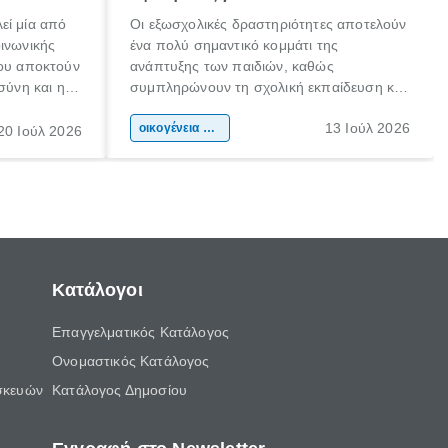
εί μία από
Οι εξωσχολικές δραστηριότητες αποτελούν
οινωνικής
ένα πολύ σημαντικό κομμάτι της
που αποκτούν
ανάπτυξης των παιδιών, καθώς
σύνη και η
συμπληρώνουν τη σχολική εκπαίδευση και
ιδιαίτερα
συμβάλλουν ουσιαστικά στη διαμόρφωση
13 Ιούλ 2026
κάθε
της προσωπικότητας, της κοινωνικότητας
οικογένεια & παιδί
20 Ιούλ 2026
ται από
και των δεξιοτήτων τους. Δεν είναι απλώς
ώσεις.
ένας τρόπος για να περνάει το παιδί τον
ελεύθερο χρόνο του.
Κατάλογοι
Επαγγελματικός Κατάλογος
Ονομαστικός Κατάλογος
σκευών
Κατάλογος Δημοσίου