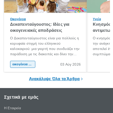
Οικογένεια
Υγεία
Δεκαπενταύγουστος: Ιδέες για
Κνησμός: 
οικογενειακές αποδράσεις
αντιμετωπ
Ο Δεκαπενταύγουστος είναι για πολλούς η
Ο κνησμός ε
κορυφαία στιγμή του ελληνικού
την ανάγκη 
καλοκαιριού: μια γιορτή που συνδυάζει την
αποτελεί έν
παράδοση με τις διακοπές και δίνει την
συμπτώματα
αφορμή για ταξίδια σε κάθε γωνιά της
άνθρωποι κά
03 Αύγ 2026
χώρας. Είτε πρόκειται για λίγες μέρες
οικογένεια & παιδί
πληροφορίες 
ξεγνοιασιάς είτε για μια σύντομη εξόρμηση.
καθώς μπορε
επιμένει για
Ανακάλυψε Όλα τα Άρθρα
Σχετικά με εμάς
Η Εταιρεία