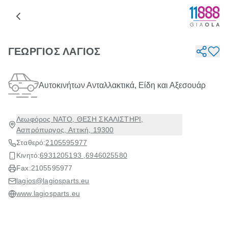
ΓΕΩΡΓΙΟΣ ΛΑΓΙΟΣ
Αυτοκινήτων Ανταλλακτικά, Είδη και Αξεσουάρ
Λεωφόρος NATO, ΘΕΣΗ ΣΚΑΛΙΣΤΗΡΙ,
Ασπρόπυργος, Αττική, 19300
Σταθερό:
2105595977
Κινητό:
6931205193 ,
6946025580
Fax:
2105595977
lagios@lagiosparts.eu
www.lagiosparts.eu