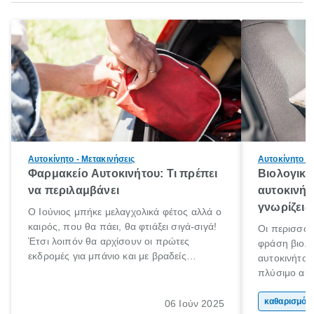
Αυτοκίνητο - Μετακινήσεις
Αυτοκίνητο - 
Φαρμακείο Αυτοκινήτου: Τι πρέπει
Βιολογικό
να περιλαμβάνει
αυτοκινήτ
γνωρίζεις!
Ο Ιούνιος μπήκε μελαγχολικά φέτος αλλά ο
καιρός, που θα πάει, θα φτιάξει σιγά-σιγά!
Οι περισσότ
Έτσι λοιπόν θα αρχίσουν οι πρώτες
φράση βιολο
εκδρομές για μπάνιο και με βραδείς
αυτοκινήτου
ρυθμούς θα αρχίσουμε κάποιοι να
πλύσιμο αυτ
πηγαίνουμε για διακοπές!
πραγματικότη
βιολογικός 
κα
06 Ιούν 2025