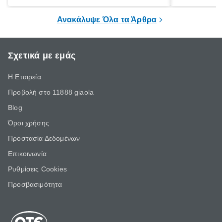
ουσιαστικά 
του εσωτερι
Ανακάλυψε Όλα τα Άρθρα
Σχετικά με εμάς
Η Εταιρεία
Προβολή στο 11888 giaola
Blog
Όροι χρήσης
Προστασία Δεδομένων
Επικοινωνία
Ρυθμίσεις Cookies
Προσβασιμότητα