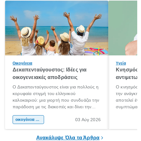
Οικογένεια
Υγεία
Δεκαπενταύγουστος: Ιδέες για
Κνησμός: 
οικογενειακές αποδράσεις
αντιμετωπ
Ο Δεκαπενταύγουστος είναι για πολλούς η
Ο κνησμός ε
κορυφαία στιγμή του ελληνικού
την ανάγκη 
καλοκαιριού: μια γιορτή που συνδυάζει την
αποτελεί έν
παράδοση με τις διακοπές και δίνει την
συμπτώματα
αφορμή για ταξίδια σε κάθε γωνιά της
άνθρωποι κά
03 Αύγ 2026
χώρας. Είτε πρόκειται για λίγες μέρες
οικογένεια & παιδί
πληροφορίες 
ξεγνοιασιάς είτε για μια σύντομη εξόρμηση.
καθώς μπορε
επιμένει για
Ανακάλυψε Όλα τα Άρθρα