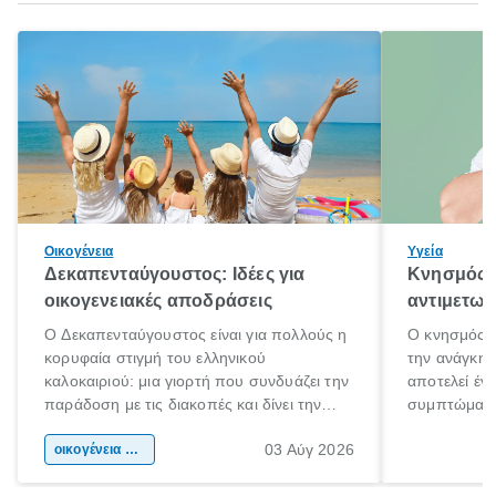
Οικογένεια
Υγεία
Δεκαπενταύγουστος: Ιδέες για
Κνησμός: 
οικογενειακές αποδράσεις
αντιμετωπ
Ο Δεκαπενταύγουστος είναι για πολλούς η
Ο κνησμός ε
κορυφαία στιγμή του ελληνικού
την ανάγκη 
καλοκαιριού: μια γιορτή που συνδυάζει την
αποτελεί έν
παράδοση με τις διακοπές και δίνει την
συμπτώματα
αφορμή για ταξίδια σε κάθε γωνιά της
άνθρωποι κά
03 Αύγ 2026
χώρας. Είτε πρόκειται για λίγες μέρες
οικογένεια & παιδί
πληροφορίες 
ξεγνοιασιάς είτε για μια σύντομη εξόρμηση.
καθώς μπορε