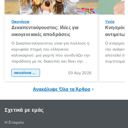
Οικογένεια
Υγεία
Δεκαπενταύγουστος: Ιδέες για
Κνησμός: 
οικογενειακές αποδράσεις
αντιμετωπ
Ο Δεκαπενταύγουστος είναι για πολλούς η
Ο κνησμός ε
κορυφαία στιγμή του ελληνικού
την ανάγκη 
καλοκαιριού: μια γιορτή που συνδυάζει την
αποτελεί έν
παράδοση με τις διακοπές και δίνει την
συμπτώματα
αφορμή για ταξίδια σε κάθε γωνιά της
άνθρωποι κά
03 Αύγ 2026
χώρας. Είτε πρόκειται για λίγες μέρες
οικογένεια & παιδί
πληροφορίες 
ξεγνοιασιάς είτε για μια σύντομη εξόρμηση.
καθώς μπορε
επιμένει για
Ανακάλυψε Όλα τα Άρθρα
Σχετικά με εμάς
Η Εταιρεία