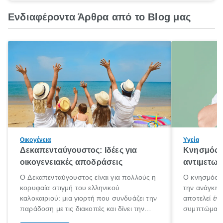
Ενδιαφέροντα Άρθρα από το Blog μας
Οικογένεια
Υγεία
Δεκαπενταύγουστος: Ιδέες για
Κνησμός: 
οικογενειακές αποδράσεις
αντιμετωπ
Ο Δεκαπενταύγουστος είναι για πολλούς η
Ο κνησμός ε
κορυφαία στιγμή του ελληνικού
την ανάγκη 
καλοκαιριού: μια γιορτή που συνδυάζει την
αποτελεί έν
παράδοση με τις διακοπές και δίνει την
συμπτώματα
αφορμή για ταξίδια σε κάθε γωνιά της
άνθρωποι κά