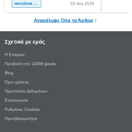
03 Αύγ 2026
χώρας. Είτε πρόκειται για λίγες μέρες
οικογένεια & παιδί
πληροφορίες 
ξεγνοιασιάς είτε για μια σύντομη εξόρμηση.
καθώς μπορε
επιμένει για
Ανακάλυψε Όλα τα Άρθρα
Σχετικά με εμάς
Η Εταιρεία
Προβολή στο 11888 giaola
Blog
Όροι χρήσης
Προστασία Δεδομένων
Επικοινωνία
Ρυθμίσεις Cookies
Προσβασιμότητα