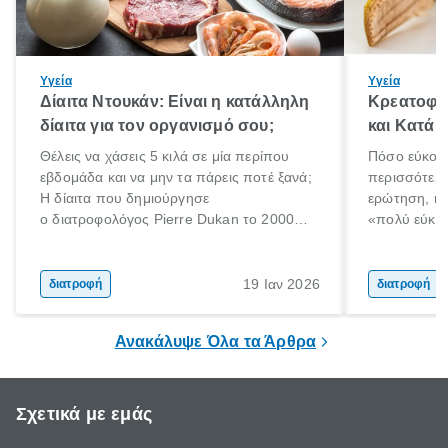
Υγεία
Υγεία
Δίαιτα Ντουκάν: Είναι η κατάλληλη
Κρεατοφαγ
δίαιτα για τον οργανισμό σου;
και Κατά 
Θέλεις να χάσεις 5 κιλά σε μία περίπου
Πόσο εύκολα
εβδομάδα και να μην τα πάρεις ποτέ ξανά;
περισσότερε
Η δίαιτα που δημιούργησε
ερώτηση, η 
ο διατροφολόγος Pierre Dukan το 2000
«πολύ εύκο
μπορεί να δώσει τέτοιες υποσχέσεις.
τρώω κρέας
Χαμηλές σε λιπαρά πηγές πρωτεϊνών,
ελάχιστοι εί
δημητριακά ολικής άλεσης, άφθονο νερό,
ακόμα λιγότε
19 Ιαν 2026
διατροφή
διατροφή
και ένας ημερήσιος περίπατος 20 λεπτών
γιατί θα πρ
είναι τα κλειδιά της.
τρώνε κρέας
Ανακάλυψε Όλα τα Άρθρα
Σχετικά με εμάς